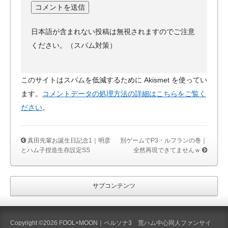
日本語が含まれない投稿は無視されますのでご注意
ください。（スパム対策）
このサイトはスパムを低減するために Akismet を使ってい
ます。
コメントデータの処理方法の詳細はこちらをご覧く
ださい
。
真田先輩お誕生日記念1｜明彦
別ゲームでP3・ルフランの巻｜
とハム子捏造生存設定SS
全然再現できてませんｗ
サブコンテンツ
Copyright ©2026 FOOL×MOON｜ペルソナ3 荒ハム中心同人ファンサイ