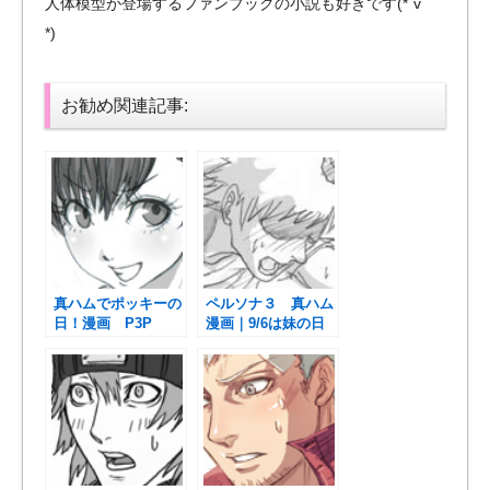
人体模型が登場するファンブックの小説も好きです(*´v｀
*)
お勧め関連記事:
真ハムでポッキーの
ペルソナ３ 真ハム
日！漫画 P3P
漫画｜9/6は妹の日
らしいので