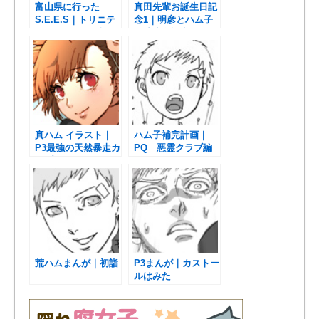
富山県に行った
真田先輩お誕生日記
S.E.E.S｜トリニテ
念1｜明彦とハム子
ィソウルネタと語り
捏造生存設定SS
真ハム イラスト｜
ハム子補完計画｜
P3最強の天然暴走カ
PQ 悪霊クラブ編
ップル？
荒ハムまんが｜初詣
P3まんが｜カストー
ルはみた