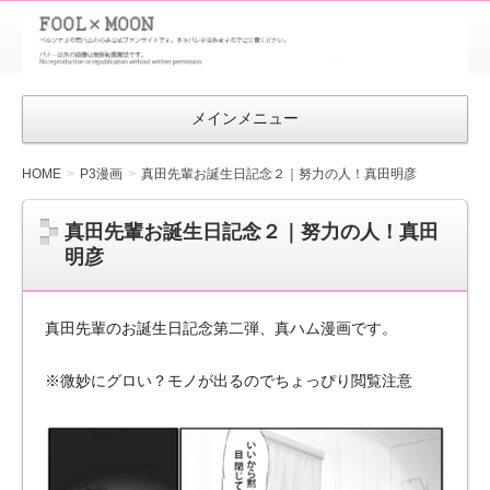
FOOL×MOON
｜ペルソナ
3 荒ハム中
メインメニュー
心同人ファン
サイト
HOME
P3漫画
真田先輩お誕生日記念２｜努力の人！真田明彦
真田先輩お誕生日記念２｜努力の人！真田
明彦
真田先輩のお誕生日記念第二弾、真ハム漫画です。
※微妙にグロい？モノが出るのでちょっぴり閲覧注意