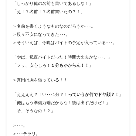
「
しっかり俺の名前も書いてあるしな！」
「え！？名前！？名前書いたの？！」
＞名前を書くようなものなのだろうか･･･。
＞段々不安になってきた･･･。
＞そういえば、今晩はバイトの予定が入っている･･･。
「やば、私夜バイトだった！時間大丈夫かな･･･。」
「
フッ、安心しろ！
１分もかからん！！
」
＞真田は胸を張っている！！
「ええええ？！い
･･･1
分？！
っていうか何でドヤ顔？！
」
「俺はもう準備万端だからな！後は出すだけだ！」
「そ、そうなの
！
？」
＞
･･･。
＞･･･チラリ。