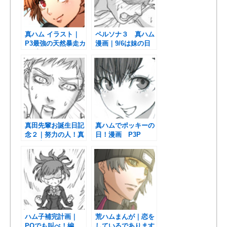
真ハム イラスト｜
ペルソナ３ 真ハム
P3最強の天然暴走カ
漫画｜9/6は妹の日
ップル？
らしいので
真田先輩お誕生日記
真ハムでポッキーの
念２｜努力の人！真
日！漫画 P3P
田明彦
ハム子補完計画｜
荒ハムまんが｜恋を
PQでも叫べ！編
しているであります