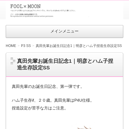
FOOL×MOON
｜ペルソナ
3 荒ハム中
メインメニュー
心同人ファン
サイト
HOME
P3 SS
真田先輩お誕生日記念1｜明彦とハム子捏造生存設定SS
真田先輩お誕生日記念1｜明彦とハム子捏
造生存設定SS
真田先輩のお誕生日記念、第一弾です。
ハム子生存if、２０歳。真田先輩はP4U仕様。
捏造設定が苦手な方はご注意。