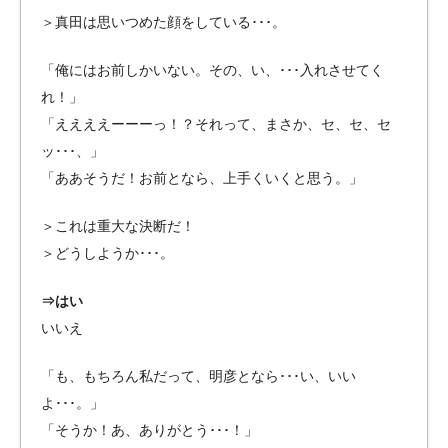
＞真田は思いつめた顔をしている･･･。
「俺にはお前しかいない。その、い、
･･･
入れさせてく
れ！」
「ええええーーーっ！？それって、まさか、セ、セ、セ
ッ･･･、」
「ああそうだ！お前となら、上手くいくと思う。」
＞これは重大な決断だ！
＞どうしようか･･･。
⇒はい
いいえ
「も、もちろん私だって、明彦となら
･･･い、いい
よ･･･
。」
「そうか！あ、ありがとう
･･･
！」