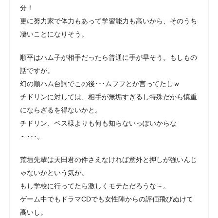
分！
更に努力家で体力もあって学習能力も高いから、そのうち
凄いことになりそう。
順平はハム子が相手だったら普通に手が早そう。もしもの
話ですが。
幻の順ハム台詞でこの後･･･ムフフとか言ってたしｗ
チドリンに対しては、相手が無垢すぎるし特殊だから慎重
にならざるを得ないかと。
チドリン、ベス様よりも何も知らないっぽいからな
～･･･。
荒垣先輩は天田君の件さえなければ意外と押しが強いんじ
ゃないかという気が。
もし学校に行ってたら激しくモテただろうな～。
ゲーム中でもドラマCDでも女性陣からの評価飛びぬけて
高いし。