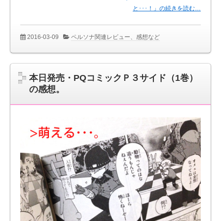
と･･･！」の続きを読む…
2016-03-09
ペルソナ関連レビュー、感想など
本日発売・PQコミックＰ３サイド（1巻）
の感想。