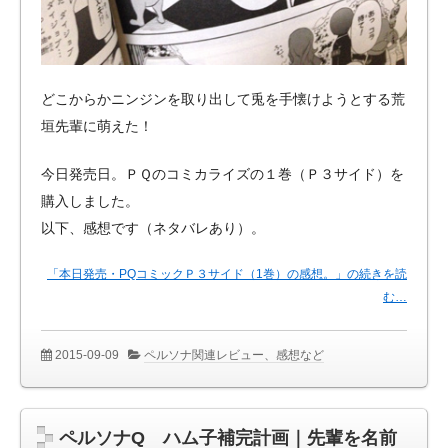
どこからかニンジンを取り出して兎を手懐けようとする荒
垣先輩に萌えた！
今日発売日。ＰＱのコミカライズの１巻（Ｐ３サイド）を
購入しました。
以下、感想です（ネタバレあり）。
「本日発売・PQコミックＰ３サイド（1巻）の感想。」の続きを読
む…
2015-09-09
ペルソナ関連レビュー、感想など
ペルソナQ ハム子補完計画｜先輩を名前