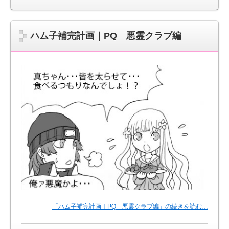
ハム子補完計画｜PQ 悪霊クラブ編
「ハム子補完計画｜PQ 悪霊クラブ編」の続きを読む…