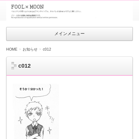
FOOL×MOON
｜ペルソナ
3 荒ハム中
メインメニュー
心同人ファン
サイト
HOME
お知らせ
c012
c012