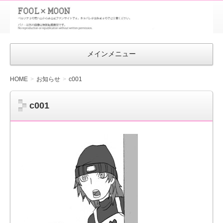
FOOL×MOON
｜ペルソナ
3 荒ハム中
メインメニュー
心同人ファン
サイト
HOME
お知らせ
c001
c001