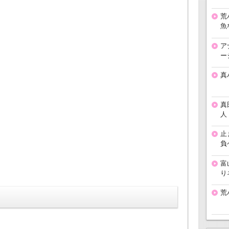
荒
魚
ア
ー
真
真
人
止
負
富
り
荒