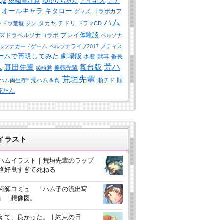
Q2
※閲覧注意
アイギス
アナ
ゆかりちゃん
オールキャラ
キタロー
コラボカフ
グッズ
ハム
タカヤ
チドリ
ャドウ荒垣
ジン
ドラマCD
プレイ体験談
ズドラペルソナコラボ
ペルソナ
ルソナカードゲーム
ペルソナライブ2017
メティス
ームで再現してみた
劇場版
水着
獣耳
番長
荒ハ
真田先輩
舞台版
ム
美鶴先輩
綾時君
荒垣先輩
荒ハム＆真
順チド
順
ハム両生存if
花たん
3イラスト
ハムイラスト｜荒垣先輩のラップ
格好良すぎて死ねる
術師コミュ 「ハム子の流出写
」 想像図。
えて、良かった。｜約束の日