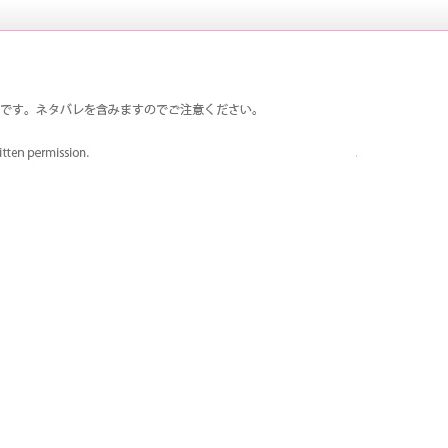
は荒ハムで、荒垣先輩が大好きです。真田先輩も登場回数多
ペルソナ3 荒ハム中心同人ファンサイ