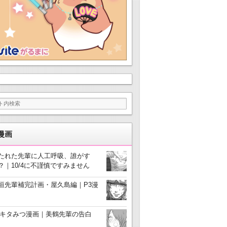
漫画
たれた先輩に人工呼吸、誰がす
？｜10/4に不謹慎ですみません
垣先輩補完計画・屋久島編｜P3漫
3キタみつ漫画｜美鶴先輩の告白