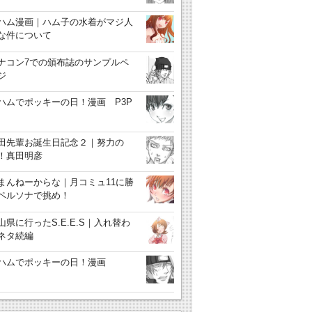
ハム漫画｜ハム子の水着がマジ人
な件について
ナコン7での頒布誌のサンプルペ
ジ
ハムでポッキーの日！漫画 P3P
田先輩お誕生日記念２｜努力の
！真田明彦
まんねーからな｜月コミュ11に勝
ペルソナで挑め！
山県に行ったS.E.E.S｜入れ替わ
ネタ続編
ハムでポッキーの日！漫画