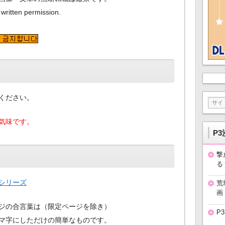
 written permission.
ください。
気味です。
P3
撃
る
シリーズ
荒
画
ジの合言葉は（限定ページを除き）
P
マ字にしただけの簡単なものです。