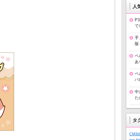
人
P
で
手
版
ペ
あ
ペ
バ
中
た
タ
CM3d