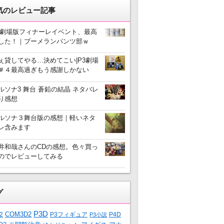
気のレビュー記事
3劇場版フィナーレイベント、最高
した！｜ブーメランパンツ部ｗ
ぇ貸してやる…決めてこい|P3劇場
＃４最高過ぎもう感謝しかない
ルソナ3 舞台 蒼鉛の結晶 ネタバレ
り感想
ルソナ３舞台版の感想｜軽いネタ
レ含みます
井和哉さんのCDの感想。色々買っ
のでレビューしてみる
グ
P3D
COM3D2
2
P3フィギュア
P4D
P3小説