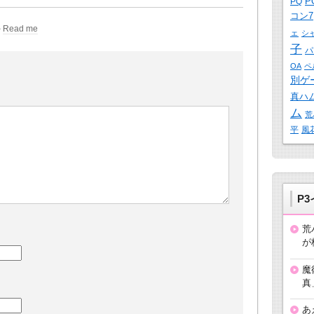
P
PQ
コン7
Read me
ェ
シ
子
パ
OA
ペ
別ゲ
真ハ
ム
荒
平
風
P
荒
が
魔
真
あ