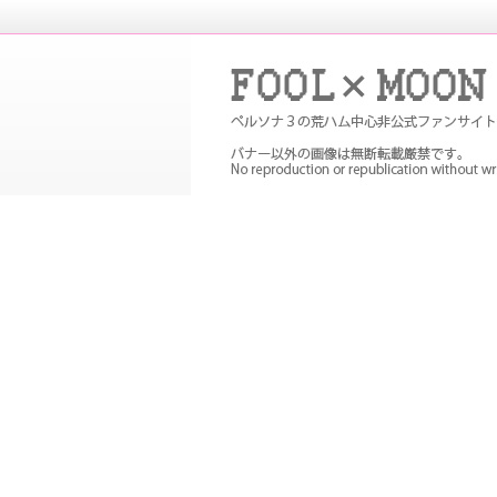
P３Pの非公式ファンサイト。メイン
め
FOOL×MOON｜