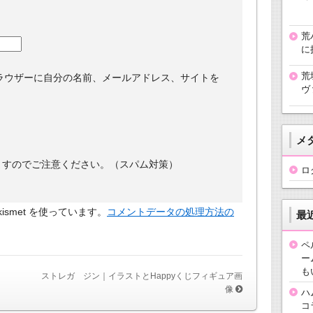
荒
に
荒
ラウザーに自分の名前、メールアドレス、サイトを
ヴ
メ
ますのでご注意ください。（スパム対策）
ロ
smet を使っています。
コメントデータの処理方法の
最
ペ
ー
も
ストレガ ジン｜イラストとHappyくじフィギュア画
像
ハ
コ