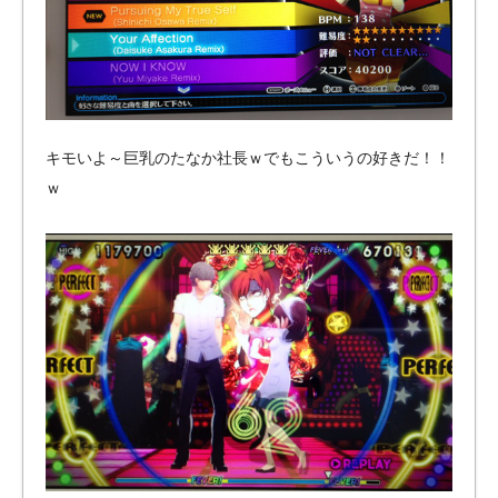
キモいよ～巨乳のたなか社長ｗでもこういうの好きだ！！
ｗ