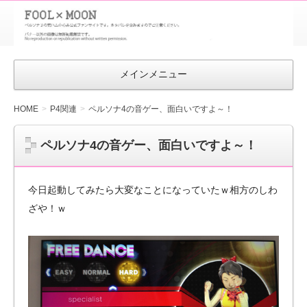
FOOL×MOON
｜ペルソナ
3 荒ハム中
メインメニュー
心同人ファン
サイト
HOME
P4関連
ペルソナ4の音ゲー、面白いですよ～！
ペルソナ4の音ゲー、面白いですよ～！
今日起動してみたら大変なことになっていたｗ相方のしわ
ざや！ｗ