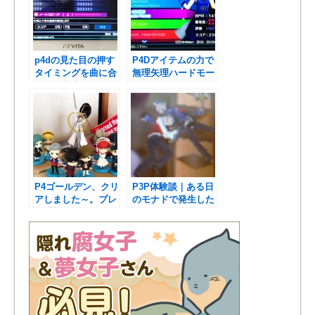
p4dの見た目の押す
P4Dアイテムの力で
タイミングを曲に合
無理矢理ハードモー
わせる方法。
ドをクリアしたもの
の。
P4ゴールデン、クリ
P3P体験談｜ある日
アしました～。プレ
のモナドで発生した
イ感想
おぞましき光景(；´v
｀)