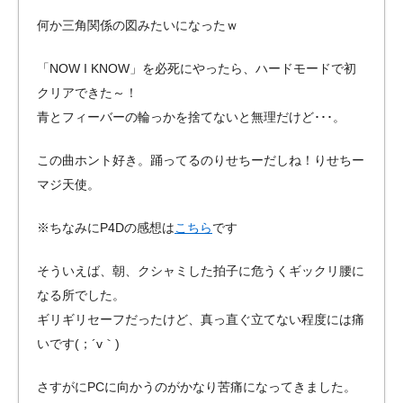
何か三角関係の図みたいになったｗ
「NOW I KNOW」を必死にやったら、ハードモードで初
クリアできた～！
青とフィーバーの輪っかを捨てないと無理だけど･･･。
この曲ホント好き。踊ってるのりせちーだしね！りせちー
マジ天使。
※ちなみにP4Dの感想は
こちら
です
そういえば、朝、クシャミした拍子に危うくギックリ腰に
なる所でした。
ギリギリセーフだったけど、真っ直ぐ立てない程度には痛
いです(；´v｀)
さすがにPCに向かうのがかなり苦痛になってきました。