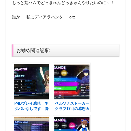
もっと荒ハムでどっきゅんどっきゅんやりたいのに～！
誰か･･･私にディアラハンを･･･orz
お勧め関連記事:
P4Dプレイ感想 ネ
ペルソナストーカー
タバレなしです｜骨
クラブ17回の感想＆
太の音ゲー。遊び順
P4D難しいわ。
に注意！