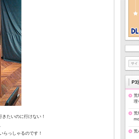
P3
荒
理
荒
て行きたいのに行けない！
mo
、
荒
いらっしゃるのです！