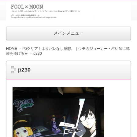
FOOL×MOON
｜ペルソナ
3 荒ハム中
メインメニュー
心同人ファン
サイト
HOME
P5クリア！ネタバレなし感想。｜ウチのジョーカー・占い師に純
愛を捧げるｗ
p230
p230