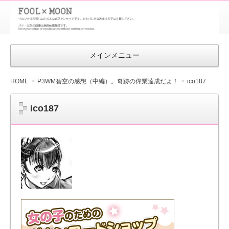
FOOL×MOON
｜ペルソナ
3 荒ハム中
メインメニュー
心同人ファン
サイト
HOME
P3WM碧空の感想（中編）。奇跡の偉業達成だよ！
ico187
ico187