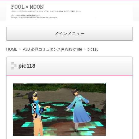
FOOL×MOON
｜ペルソナ
3 荒ハム中
メインメニュー
心同人ファン
サイト
HOME
P3D 必見コミュダンス|A Way of life
pic118
pic118