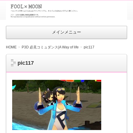
FOOL×MOON
｜ペルソナ
3 荒ハム中
メインメニュー
心同人ファン
サイト
HOME
P3D 必見コミュダンス|A Way of life
pic117
pic117