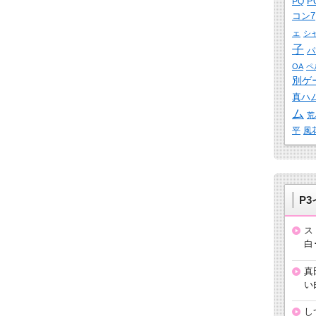
P
PQ
コン7
ェ
シ
子
パ
OA
ペ
別ゲ
真ハ
ム
荒
平
風
P
ス
白
真
い
し