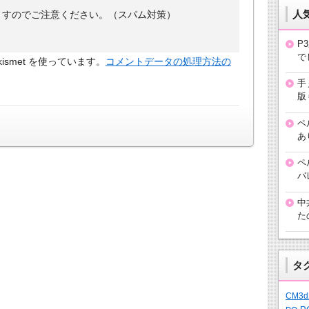
人
ますのでご注意ください。（スパム対策）
P
で
smet を使っています。
コメントデータの処理方法の
手
版
ペ
あ
ペ
バ
中
た
タ
CM3d