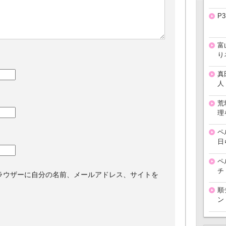
P
富
り
真
人
荒
理
ペ
日
ペ
チ
ラウザーに自分の名前、メールアドレス、サイトを
順
ン