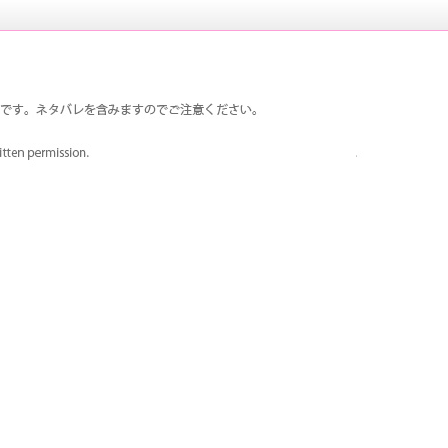
は荒ハムで、荒垣先輩が大好きです。真田先輩も登場回数多
ペルソナ3 荒ハム中心同人ファンサイ