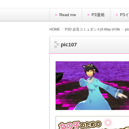
Read me
P3漫画
P3
HOME
P3D 必見コミュダンス|A Way of life
pi
pic107