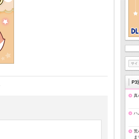
P3
真
ハ
荒
ま