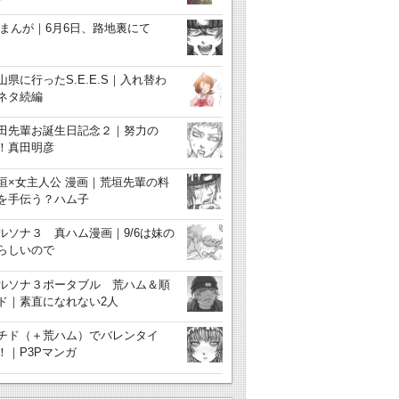
3まんが｜6月6日、路地裏にて
山県に行ったS.E.E.S｜入れ替わ
ネタ続編
田先輩お誕生日記念２｜努力の
！真田明彦
垣×女主人公 漫画｜荒垣先輩の料
を手伝う？ハム子
ルソナ３ 真ハム漫画｜9/6は妹の
らしいので
ルソナ３ポータブル 荒ハム＆順
ド｜素直になれない2人
チド（＋荒ハム）でバレンタイ
！｜P3Pマンガ