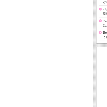
か
ペ
副
ペ
2
B
く