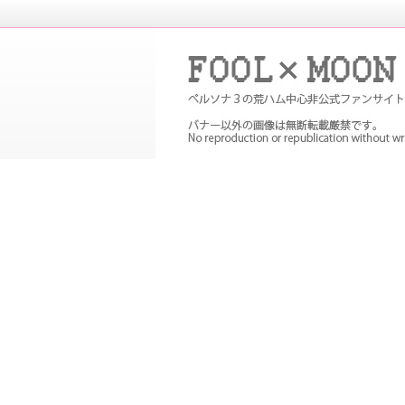
P３Pの非公式ファンサイト。メイン
め
FOOL×MOON｜