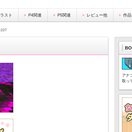
イラスト
P4関連
P5関連
レビュー他
作品
c107
BO
アナ
取っ