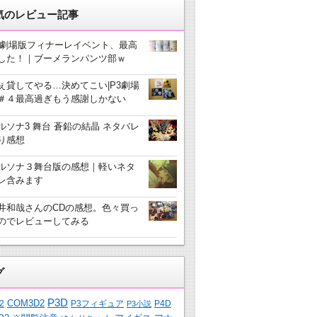
気のレビュー記事
3劇場版フィナーレイベント、最高
した！｜ブーメランパンツ部ｗ
ぇ貸してやる…決めてこい|P3劇場
＃４最高過ぎもう感謝しかない
ルソナ3 舞台 蒼鉛の結晶 ネタバレ
り感想
ルソナ３舞台版の感想｜軽いネタ
レ含みます
井和哉さんのCDの感想。色々買っ
のでレビューしてみる
グ
P3D
COM3D2
2
P3フィギュア
P4D
P3小説