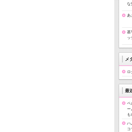
な
あ
甚
ッ
メ
ロ
最
ペ
ー
も
ハ
コ