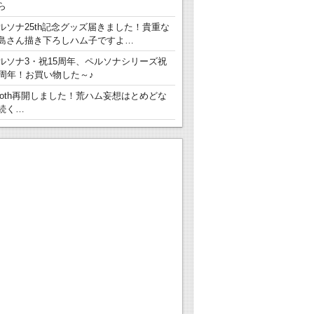
ら
ルソナ25th記念グッズ届きました！貴重な
島さん描き下ろしハム子ですよ…
ルソナ3・祝15周年、ペルソナシリーズ祝
5周年！お買い物した～♪
ooth再開しました！荒ハム妄想はとめどな
続く…