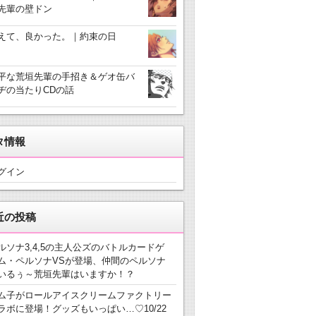
先輩の壁ドン
えて、良かった。｜約束の日
平な荒垣先輩の手招き＆ゲオ缶バ
ヂの当たりCDの話
タ情報
グイン
近の投稿
ルソナ3,4,5の主人公ズのバトルカードゲ
ム・ペルソナVSが登場、仲間のペルソナ
いるぅ～荒垣先輩はいますか！？
ム子がロールアイスクリームファクトリー
ラボに登場！グッズもいっぱい…♡10/22