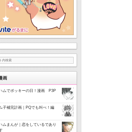
漫画
ハムでポッキーの日！漫画 P3P
ム子補完計画｜PQでも叫べ！編
ハムまんが｜恋をしているであり
す