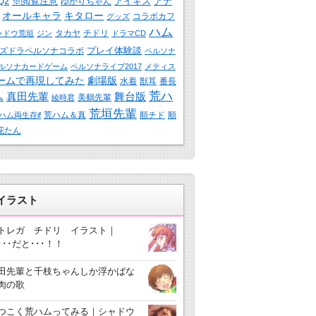
Q2
※閲覧注意
アイギス
アナ
ゆかりちゃん
オールキャラ
キタロー
コラボカフ
グッズ
ハム
タカヤ
チドリ
ャドウ荒垣
ジン
ドラマCD
プレイ体験談
ズドラペルソナコラボ
ペルソナ
ルソナカードゲーム
ペルソナライブ2017
メティス
ームで再現してみた
劇場版
水着
獣耳
番長
荒ハ
真田先輩
舞台版
ム
美鶴先輩
綾時君
荒垣先輩
荒ハム＆真
順チド
順
ハム両生存if
花たん
3イラスト
トレガ チドリ イラスト｜
･･･だと･･･！！
田先輩と千枝ちゃんしか浮かばな
肉の歌
つこく荒ハムってみる｜シャドウ