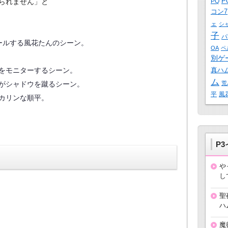
P
られません」と
PQ
コン7
ェ
シ
子
パ
ールする風花たんのシーン。
OA
ペ
別ゲ
をモニターするシーン。
真ハ
ム
がシャドウを蹴るシーン。
荒
平
風
カリンな順平。
P
や
し
聖
ハ
魔