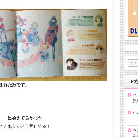
P3
まれた紙です。
止
負
ハ
」「
出会えて良かった
」
さんありがとう愛してる！！
ペ
を