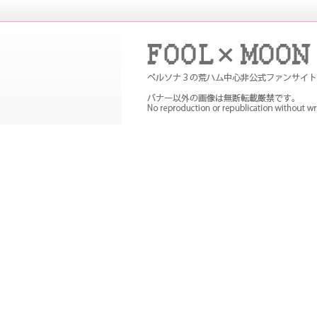
P３Pの非公式ファンサイト。メイン
め
FOOL×MOON｜