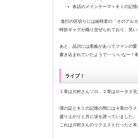
各話のメインテーマ＋キミの記憶
進行の区切りには綾時君の「そのアルカ
時折ギャグが織り交ぜられており、笑い
あと、品川には黒板があってファンの愛
書き込まれていたようで･･･いいなー！
ライブ！
１章は川村さんソロ、２章はロータス兄
僕の証とキミの記憶の間には４章のラス
盛り上がりと共に涙を誘っていました。
これは
川村さんのリクエストだったと本