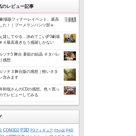
気のレビュー記事
3劇場版フィナーレイベント、最高
した！｜ブーメランパンツ部ｗ
ぇ貸してやる…決めてこい|P3劇場
＃４最高過ぎもう感謝しかない
ルソナ3 舞台 蒼鉛の結晶 ネタバレ
り感想
ルソナ３舞台版の感想｜軽いネタ
レ含みます
井和哉さんのCDの感想。色々買っ
のでレビューしてみる
グ
P3D
COM3D2
2
P3フィギュア
P4D
P3小説