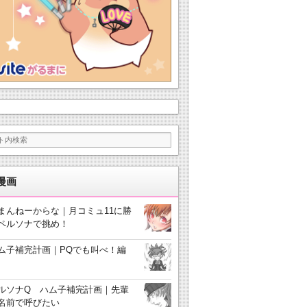
漫画
まんねーからな｜月コミュ11に勝
ペルソナで挑め！
ム子補完計画｜PQでも叫べ！編
ルソナQ ハム子補完計画｜先輩
名前で呼びたい