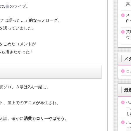
真
の5曲のライブ。
ス
ナは語った…」的なモノローグ。
白
を誘っていました。
荒
ヴ
をこめたコメントが
私も描きたかった！
メ
ロ
貴ソロ、３章は2人一緒に。
最
ペ
ト、屋上でのアニメが再生され、
ー
も
人談。確かに
消費カロリーやばそう
。
ハ
コ