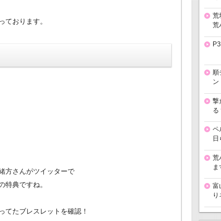
荒
っております。
荒
P
順
ン
撃
る
ペ
日
。
荒
ま
緒方さんがツイッターで
の特典ですね。
富
り
ってたブレスレットを確認！