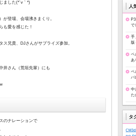
した(*´v｀*)
人
）が登場、会場沸きまくり。
P
で
らも愛を感じた！
手
版
タス兄貴、DJさんがサプライズ参加。
ペ
あ
中井さん（荒垣先輩）にも
ペ
バ
ｗ
中
た
タ
スのナレーションで
。
CM3d