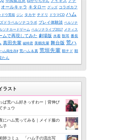
Q2
※閲覧注意
アイギス
アナ
ゆかりちゃん
オールキャラ
キタロー
コラボカフ
グッズ
ハム
タカヤ
チドリ
ャドウ荒垣
ジン
ドラマCD
プレイ体験談
ズドラペルソナコラボ
ペルソナ
ルソナカードゲーム
ペルソナライブ2017
メティス
ームで再現してみた
劇場版
水着
獣耳
番長
荒ハ
真田先輩
舞台版
ム
美鶴先輩
綾時君
荒垣先輩
荒ハム＆真
順チド
順
ハム両生存if
花たん
3イラスト
っぱ荒ハム好きっすわー｜背伸び
てチュウ
夜にハム荒ってみる｜メイド服の
ム子
術師コミュ 「ハム子の流出写