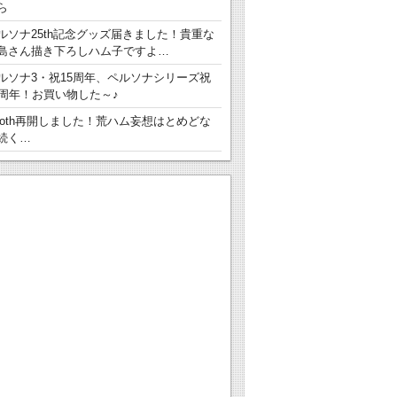
ら
ルソナ25th記念グッズ届きました！貴重な
島さん描き下ろしハム子ですよ…
ルソナ3・祝15周年、ペルソナシリーズ祝
5周年！お買い物した～♪
ooth再開しました！荒ハム妄想はとめどな
続く…