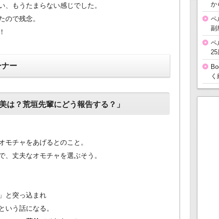
か
い、もうたまらない感じでした。
たので残念。
ペ
副
！
ペ
2
ーナー
B
く
美は？荒垣先輩にどう報告する？」
オモチャをあげるとのこと。
で、丈夫なオモチャを選ぶそう。
」と突っ込まれ
という話になる。