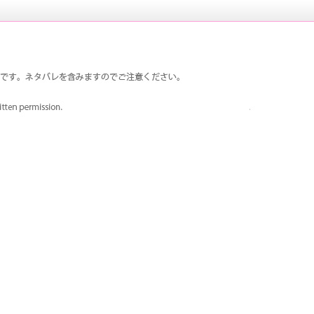
は荒ハムで、荒垣先輩が大好きです。真田先輩も登場回数多
ペルソナ3 荒ハム中心同人ファンサイ