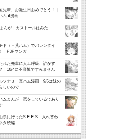
垣先輩、お誕生日おめでとう！｜
ハム if漫画
3まんが｜カストールはみた
チド（＋荒ハム）でバレンタイ
！｜P3Pマンガ
たれた先輩に人工呼吸、誰がす
？｜10/4に不謹慎ですみません
ルソナ３ 真ハム漫画｜9/6は妹の
らしいので
ハムまんが｜恋をしているであり
す
山県に行ったS.E.E.S｜入れ替わ
ネタ続編