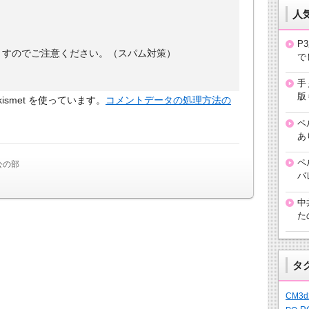
人
P
ますのでご注意ください。（スパム対策）
で
手
版
smet を使っています。
コメントデータの処理方法の
ペ
あ
ペ
公の部
バ
中
た
タ
CM3d