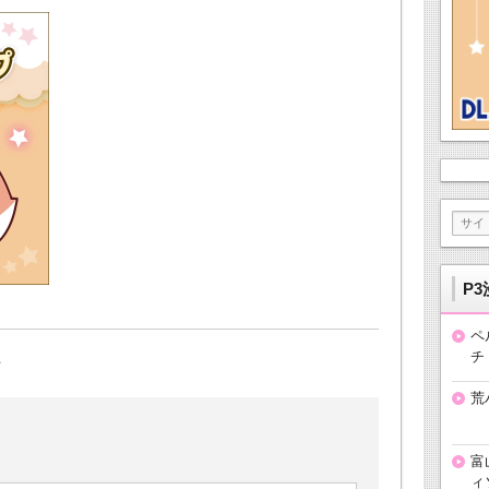
P3
ペ
チ
荒
富
ィ