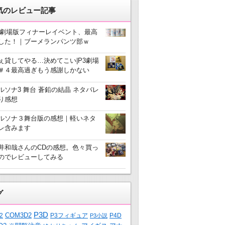
気のレビュー記事
3劇場版フィナーレイベント、最高
した！｜ブーメランパンツ部ｗ
ぇ貸してやる…決めてこい|P3劇場
＃４最高過ぎもう感謝しかない
ルソナ3 舞台 蒼鉛の結晶 ネタバレ
り感想
ルソナ３舞台版の感想｜軽いネタ
レ含みます
井和哉さんのCDの感想。色々買っ
のでレビューしてみる
グ
P3D
COM3D2
2
P3フィギュア
P4D
P3小説