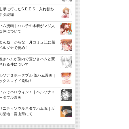
山県に行ったS.E.E.S｜入れ替わ
ネタ続編
ハム漫画｜ハム子の水着がマジ人
な件について
まんねーからな｜月コミュ11に勝
ペルソナで挑め！
挽きハムが脳内で荒びきハムと変
される件について
ルソナ３ポータブル 荒ハム漫画｜
ックスレイド発動！
ハムでハロウィン！｜ペルソナ３
ータブル漫画
リニティソウルネタでハム荒｜反
の聖地・富山県にて