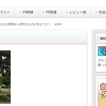
イラスト
P4関連
P5関連
レビュー他
作品
主人公の部屋から意外なものが見えてた！
p214
BO
アナ
取っ