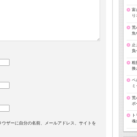
富
り
荒
魚
止
負
粗
換
ペ
ミ
荒
ポ
ト
魂
ラウザーに自分の名前、メールアドレス、サイトを