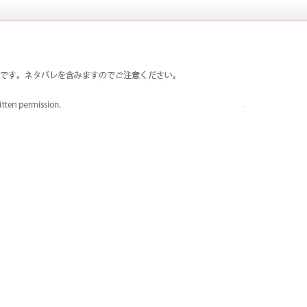
は荒ハムで、荒垣先輩が大好きです。真田先輩も登場回数多
ペルソナ3 荒ハム中心同人ファンサイ