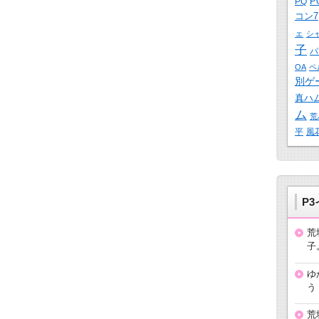
P
PQ
コン7
ェ
シ
子
パ
OA
ペ
別ゲ
真ハ
ム
荒
平
風
P
荒
子
ゆ
う
荒