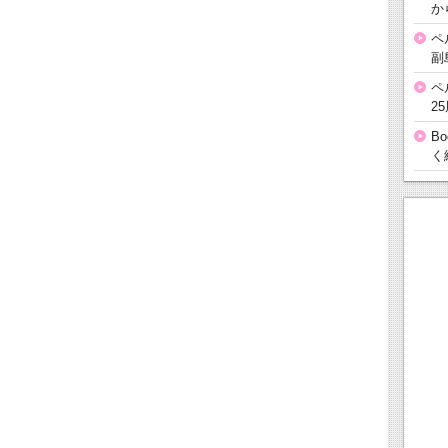
か
ペ
副
ペ
2
B
く