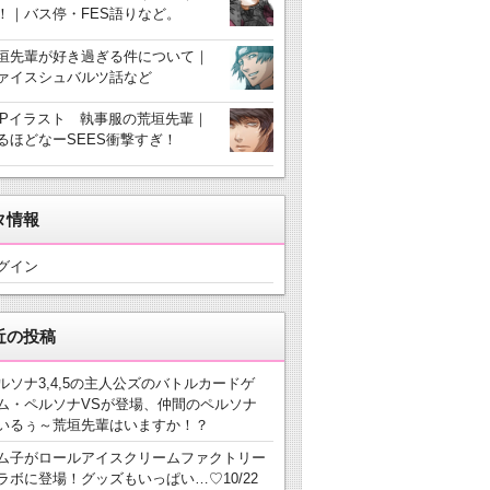
！｜バス停・FES語りなど。
垣先輩が好き過ぎる件について｜
ァイスシュバルツ話など
3Pイラスト 執事服の荒垣先輩｜
るほどなーSEES衝撃すぎ！
タ情報
グイン
近の投稿
ルソナ3,4,5の主人公ズのバトルカードゲ
ム・ペルソナVSが登場、仲間のペルソナ
いるぅ～荒垣先輩はいますか！？
ム子がロールアイスクリームファクトリー
ラボに登場！グッズもいっぱい…♡10/22