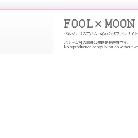
P３Pの非公式ファンサイト。メイン
め
FOOL×MOON｜