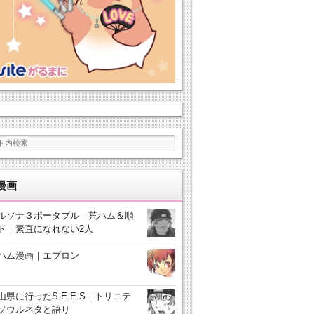
漫画
ルソナ３ポータブル 荒ハム＆順
ド｜素直になれない2人
ハム漫画｜エプロン
山県に行ったS.E.E.S｜トリニテ
ソウルネタと語り