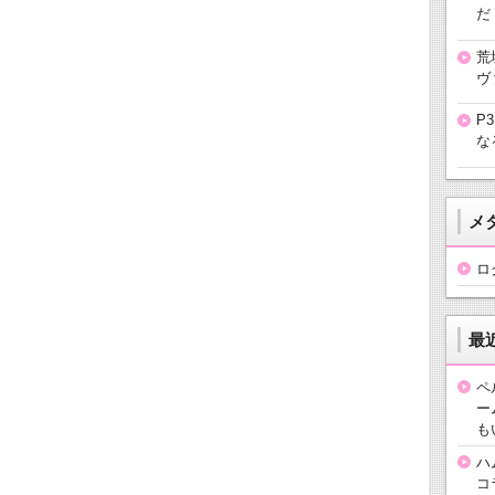
だ
荒
ヴ
P
な
メ
ロ
最
ペ
ー
も
ハ
コ