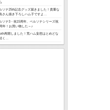
ら
ルソナ25th記念グッズ届きました！貴重な
島さん描き下ろしハム子ですよ…
ルソナ3・祝15周年、ペルソナシリーズ祝
5周年！お買い物した～♪
ooth再開しました！荒ハム妄想はとめどな
続く…