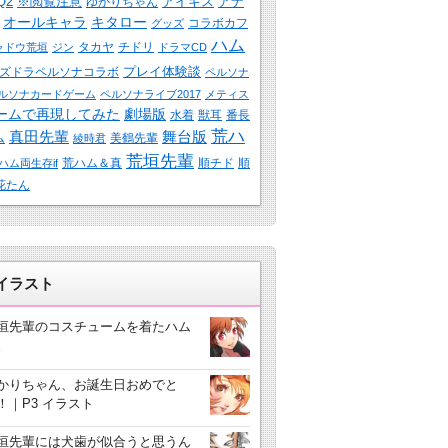
Q2
※閲覧注意
アイギス
アナ
ゆかりちゃん
オールキャラ
キタロー
コラボカフ
グッズ
ハム
タカヤ
チドリ
ャドウ荒垣
ジン
ドラマCD
プレイ体験談
ズドラペルソナコラボ
ペルソナ
ルソナカードゲーム
ペルソナライブ2017
メティス
ームで再現してみた
劇場版
水着
獣耳
番長
荒ハ
真田先輩
舞台版
ム
美鶴先輩
綾時君
荒垣先輩
荒ハム＆真
順チド
順
ハム両生存if
花たん
3イラスト
垣先輩のコスチュームを着たハム
。
かりちゃん、お誕生日おめでと
！｜P3 イラスト
垣先輩には犬歯が似合うと思うん