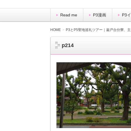
Read me
P3漫画
P3
HOME
P3とP5聖地巡礼ツアー｜巌戸台分寮、
p214