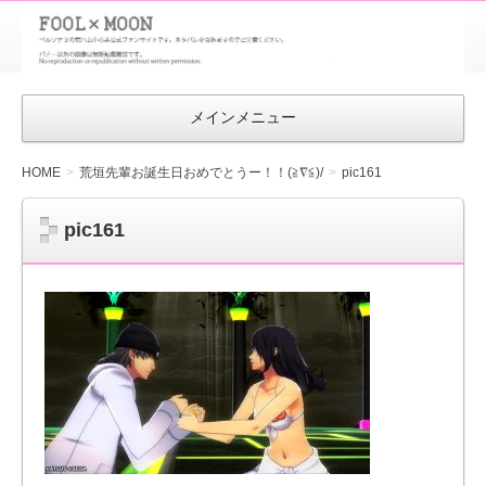
FOOL×MOON
｜ペルソナ
3 荒ハム中
メインメニュー
心同人ファン
サイト
HOME
荒垣先輩お誕生日おめでとうー！！(≧∇≦)/
pic161
pic161