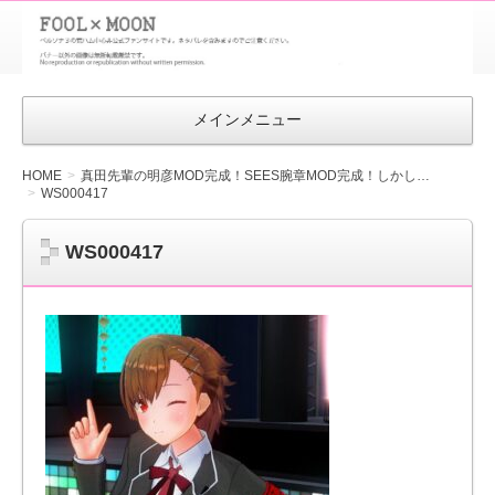
FOOL×MOON
｜ペルソナ
3 荒ハム中
メインメニュー
心同人ファン
サイト
HOME
真田先輩の明彦MOD完成！SEES腕章MOD完成！しかし…
WS000417
WS000417