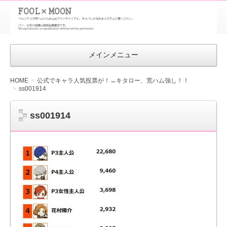
FOOL×MOON
｜ペルソナ
3 荒ハム中
メインメニュー
心同人ファン
サイト
HOME
公式でキャラ人気投票が！→キタロー、荒ハム強し！！
ss001914
ss001914