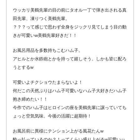
ウッカリ美鶴先輩の目の前にタオル一丁で弾き出される真
田先輩、凍りつく美鶴先輩。
？？？って感じで思わず全身をジックリ見てしまう目の動
きが可愛いw美鶴先輩好きだ！！
お風呂用品を多数持ちこむハム子。
アヒルとか水鉄砲とかを持って嬉しそう。しかも皆に配ろ
うとするw
可愛いよチクショウたまらないよ！
何だこの天然ぷりはハム子可愛いなハム子大好きだハム子
抱き締めたい！！
今作でのハム子はヒロインの座を美鶴先輩に譲っていてち
ょっと空気気味。今後の活躍に超期待！
お風呂前に異様にテンション上がる風花たんw
酔っ払っているのか？！ってくらい盛り上がるw可愛いッ