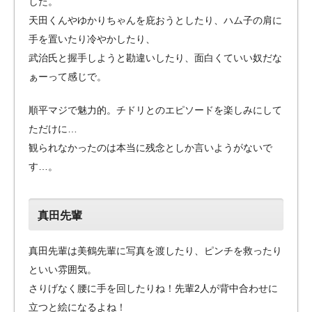
した。
天田くんやゆかりちゃんを庇おうとしたり、ハム子の肩に
手を置いたり冷やかしたり、
武治氏と握手しようと勘違いしたり、面白くていい奴だな
ぁーって感じで。
順平マジで魅力的。チドリとのエピソードを楽しみにして
ただけに…
観られなかったのは本当に残念としか言いようがないで
す…。
真田先輩
真田先輩は美鶴先輩に写真を渡したり、ピンチを救ったり
といい雰囲気。
さりげなく腰に手を回したりね！先輩2人が背中合わせに
立つと絵になるよね！