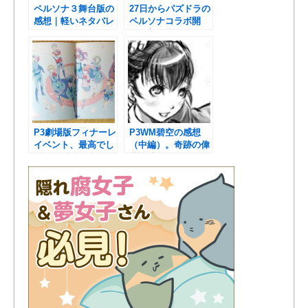
ペルソナ３舞台版の
27日からパズドラの
感想｜軽いネタバレ
ペルソナコラボ開
含みます
始！美鶴先輩枠取っ
たの凄い！
P3劇場版フィナーレ
P3WM碧空の感想
イベント、最高でし
（中編）。奇跡の偉
た！｜ブーメランパ
業達成だよ！
ンツ部ｗ