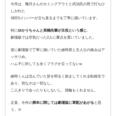
今作は、幾月さんのカミングアウトと武治氏の死で打ちひ
しがれた
SEESメンバーが立ち直るまでを丁寧に描いています。
特に
ゆかりちゃんと美鶴先輩が主役という感じ
。
劇場版では空気だった2人に重点を置いていました。
逆に劇場版で丁寧に描いていた綾時君と主人公の絡みはア
ッサリめ。
ハム子に対しても全くフラグが立ってないw
綾時くんは沈んでいた皆を明るく励ましてくれる転校生で
あり、切なさは一切なし。
二人きりで会ったりもしないし、指輪もくれません。
正直、今作の
脚本に関しては劇場版に軍配があがる
と思
う。※