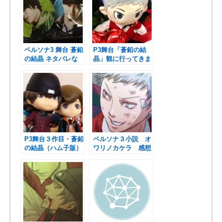
ペルソナ3 舞台 蒼鉛
P3舞台「蒼鉛の結
の結晶 ネタバレな
晶」観に行ってきま
しの感想
ーす。
P3舞台３作目・蒼鉛
ペルソナ３小説 オ
の結晶（ハム子版）
ワリノカケラ 感想
観に行きます！
｜ネタバレありなし
分けてます