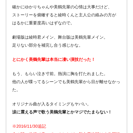
確かにゆかりちゃんや美鶴先輩の心情は大事だけど、
ストーリーを俯瞰すると綾時くんと主人公の絡みの方が
はるかに重要度高いはずなので。
劇場版は綾時君メイン、舞台版は美鶴先輩メイン。
足りない部分を補完し合う感じかな。
とにかく美鶴先輩は本当に凄い演技だった！
もう、もらい泣き寸前。熱演に胸を打たれました。
他の人が喋ってるシーンでも美鶴先輩から目が離せなかっ
た。
オリジナル曲が入るタイミングもヤバい。
涙に震える声で歌う美鶴先輩とかマジでたまらない！
※2016/11/30追記