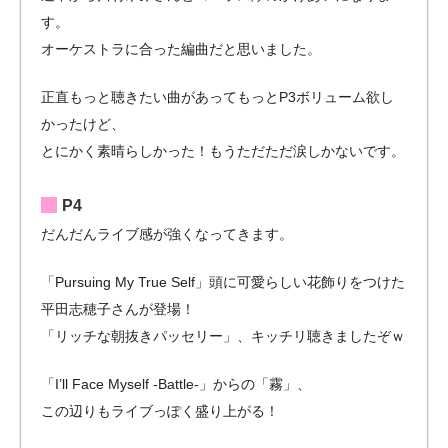
す。
オーケストラに合った編曲だと思いました。
正直もっと聴きたい曲があってもっとP3ボリューム欲し
かったけど、
とにかく素晴らしかった！もうただただ涙しかないです。
P4
だんだんライブ感が強くなってきます。
「Pursuing My True Self」頭に可愛らしい花飾りをつけた
平田志穂子さんが登場！
「リッチな朝抜きパッセリー」、キッチリ聴きましたぞｗ
「I’ll Face Myself -Battle-」からの「霧」、
この辺りもライブっぽく盛り上がる！