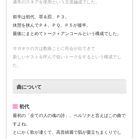
通常のスネアを使用という王道編成でした。
前半は初代、罪＆罰、Ｐ３。
休憩を挟んでＰ４、ＰＱ、Ｐ５が後半。
最後にまとめてトーク＋アンコールという構成でした。
サガオケの方は数曲ごとに司会が出てきて
新しいゲストを呼んで短いトークをするという構成でし
た。
曲について
初代
最初の「全ての人の魂の詩」、ペルソナと言えばこの曲で
すよね。
とにかく歌が凄くて、高音綺麗で肌が粟立ちまくりでし