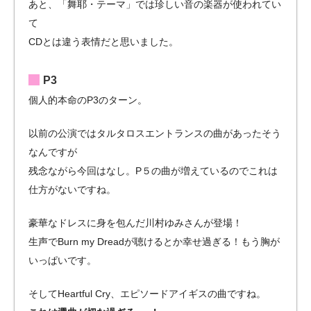
あと、「舞耶・テーマ」では珍しい音の楽器が使われてい
て
CDとは違う表情だと思いました。
P3
個人的本命のP3のターン。
以前の公演ではタルタロスエントランスの曲があったそう
なんですが
残念ながら今回はなし。P５の曲が増えているのでこれは
仕方がないですね。
豪華なドレスに身を包んだ川村ゆみさんが登場！
生声でBurn my Dreadが聴けるとか幸せ過ぎる！もう胸が
いっぱいです。
そしてHeartful Cry、エピソードアイギスの曲ですね。