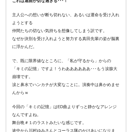
これは選曲が切な過ぎる･･･！
主人公への想いが断ち切れない、あるいは運命を受け入れ
ようとする
仲間たちの切ない気持ちを想像してしまう訳です。
なぜか決別を受け入れようと努力する真田先輩の姿が脳裏
に浮かんだ。
で、既に限界値なところに、「私が守るから」からの
「キミの記憶」ですよ！うわああああああ･･･もう涙腺大
崩壊です。
涙と鼻水でハンカチが大変なことに。演奏中は鼻かめませ
んからｗ
今回の「キミの記憶」はED曲よりずっと静かなアレンジ
なんですよね。
舞台晩＃１のラストみたいな感じです。
途中から川村ゆみさんとコーラス隊のかけあいになりま