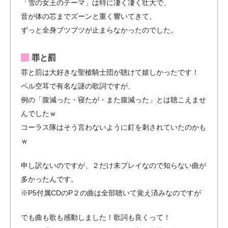
「雪の女王のテーマ」は特に凄く凄く壮大で、
音が体の芯までズーンと重く響いてきて、
ずっと全身ブツブツが止まらなかったのでした。
罪と罰
罪と罰は大好きな聖槍騎士団が聴けて嬉しかったです！
ペル空耳で有名な謎の歌詞ですが、
例の「腹減った・寝たが・また腹減った」とは聴こえませ
んでしたｗ
コーラス隊はそう言わないように釘を刺されていたのかも
ｗ
申し訳ないのですが、２だけ未プレイなので知らない曲が
多かったんです。
※P5付属CDのP２の曲は全部聴いて覚え済みなのですが
でも曲も歌も感動しました！歌詞も良くって！