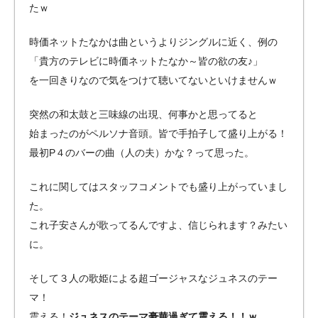
たｗ
時価ネットたなかは曲というよりジングルに近く、例の
「貴方のテレビに時価ネットたなか～皆の欲の友♪」
を一回きりなので気をつけて聴いてないといけませんｗ
突然の和太鼓と三味線の出現、何事かと思ってると
始まったのがペルソナ音頭。皆で手拍子して盛り上がる！
最初P４のバーの曲（人の夫）かな？って思った。
これに関してはスタッフコメントでも盛り上がっていまし
た。
これ子安さんが歌ってるんですよ、信じられます？みたい
に。
そして３人の歌姫による超ゴージャスなジュネスのテー
マ！
震える！
ジュネスのテーマ豪華過ぎて震える！！ｗ