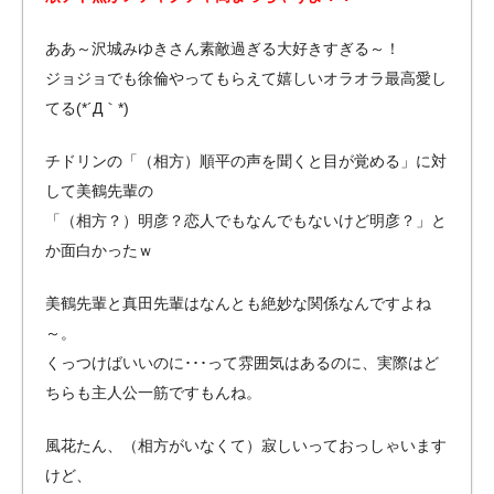
ああ～沢城みゆきさん素敵過ぎる大好きすぎる～！
ジョジョでも徐倫やってもらえて嬉しいオラオラ最高愛し
てる(*´Д｀*)
チドリンの「（相方）順平の声を聞くと目が覚める」に対
して美鶴先輩の
「（相方？）明彦？恋人でもなんでもないけど明彦？」と
か面白かったｗ
美鶴先輩と真田先輩はなんとも絶妙な関係なんですよね
～。
くっつけばいいのに･･･って雰囲気はあるのに、実際はど
ちらも主人公一筋ですもんね。
風花たん、（相方がいなくて）寂しいっておっしゃいます
けど、