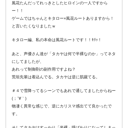
風花たんだってれっきとしたヒロインの一人ですから
ー！！
ゲームではちゃんとキタロー×風花ルートありますから！
と言いたくなりましたｗ
キタロー編、私の本命は風花ルートです！！ｷﾘｯ！
あと、声優さん達が「タカヤは何で半裸なのか」ってネタ
にしてましたが、
あれって制御剤の副作用ですよね？
荒垣先輩は着込んでる。タカヤは逆に肌蹴てる。
＃４で雪降ってるシーンでもあれで通してましたからねー
(；´∀｀)
物凄く異常な感じで、逆にカリスマ感出てて良かったで
す。
そしてタカヤはすっかり「半裸」呼ばわりになってしまっ