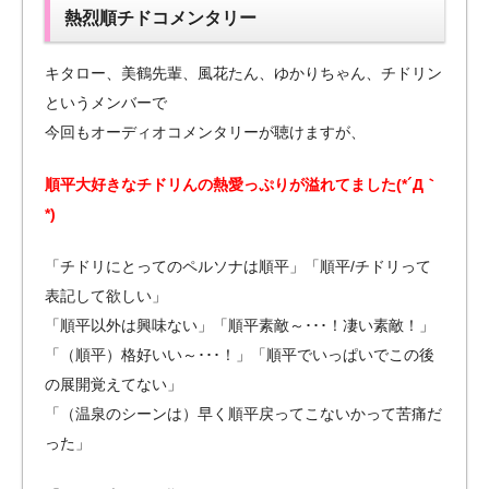
熱烈順チドコメンタリー
キタロー、美鶴先輩、風花たん、ゆかりちゃん、チドリン
というメンバーで
今回もオーディオコメンタリーが聴けますが、
順平大好きなチドリんの熱愛っぷりが溢れてました(*´Д｀
*)
「チドリにとってのペルソナは順平」「順平/チドリって
表記して欲しい」
「順平以外は興味ない」「順平素敵～･･･！凄い素敵！」
「（順平）格好いい～･･･！」「順平でいっぱいでこの後
の展開覚えてない」
「（温泉のシーンは）早く順平戻ってこないかって苦痛だ
った」