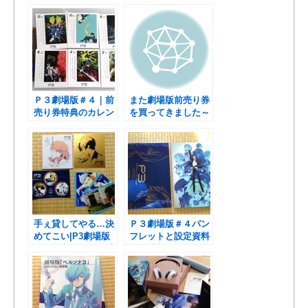
交換だそうです。
た！｜ブーメランパ
ンツ部ｗ
Ｐ３劇場版＃４｜前
また劇場版前売り券
売り券特典のカレン
を買ってきました～
ダーをゲットした。
明彦＆順平が降臨。
手ぇ貸してやる…決
Ｐ３劇場版＃４パン
めてこい|P3劇場版
フレットと設定資料
＃４最高過ぎもう感
集の感想｜ジンの後
謝しかない
姿衝撃ｗ