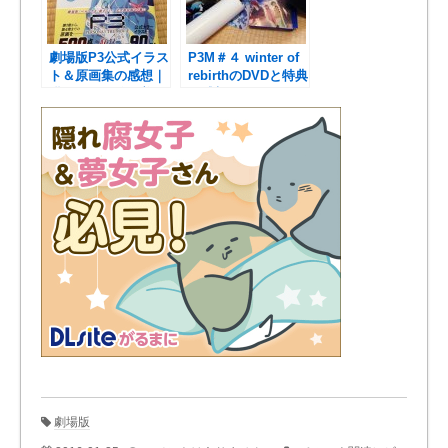
劇場版P3公式イラス
P3M＃４ winter of
ト＆原画集の感想｜
rebirthのDVDと特典
描きおろし絵が美麗
の感想。箱でかいｗ
過ぎ
劇場版