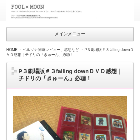
FOOL×MOON
｜ペルソナ
3 荒ハム中
メインメニュー
心同人ファン
サイト
HOME
ペルソナ関連レビュー、感想など
P３劇場版＃３falling downＤ
ＶＤ感想｜チドリの「きゅーん」必聴！
P３劇場版＃３falling downＤＶＤ感想｜
チドリの「きゅーん」必聴！