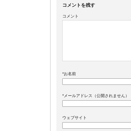
コメントを残す
コメント
*
お名前
*
メールアドレス（公開されません）
ウェブサイト