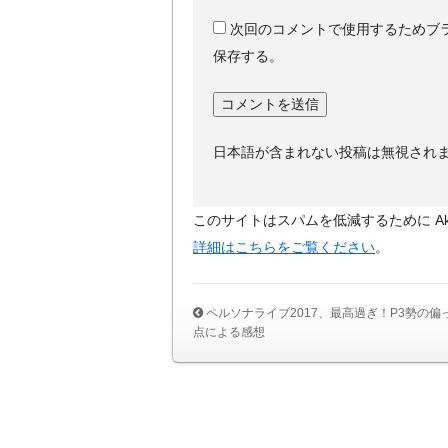
次回のコメントで使用するためブ
保存する。
日本語が含まれない投稿は無視され
このサイトはスパムを低減するために Aki
詳細はこちらをご覧ください
。
ペルソナライブ2017、最高過ぎ！P3勢の偏
点による感想