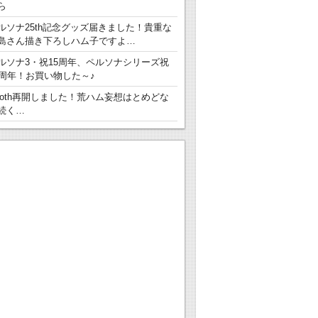
ら
ルソナ25th記念グッズ届きました！貴重な
島さん描き下ろしハム子ですよ…
ルソナ3・祝15周年、ペルソナシリーズ祝
5周年！お買い物した～♪
ooth再開しました！荒ハム妄想はとめどな
続く…