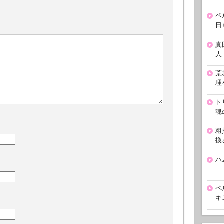
ペ
日
真
人
荒
理
ト
魂
粗
換
ハ
ペ
キ