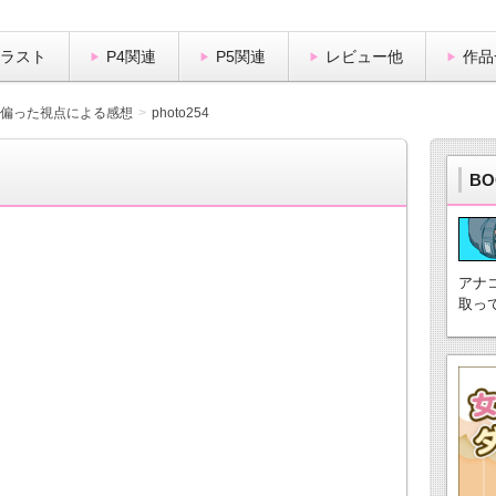
イラスト
P4関連
P5関連
レビュー他
作品
の偏った視点による感想
photo254
BO
アナ
取っ