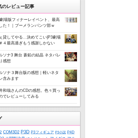
気のレビュー記事
3劇場版フィナーレイベント、最高
した！｜ブーメランパンツ部ｗ
ぇ貸してやる…決めてこい|P3劇場
＃４最高過ぎもう感謝しかない
ルソナ3 舞台 蒼鉛の結晶 ネタバレ
り感想
ルソナ３舞台版の感想｜軽いネタ
レ含みます
井和哉さんのCDの感想。色々買っ
のでレビューしてみる
グ
P3D
COM3D2
2
P3フィギュア
P4D
P3小説