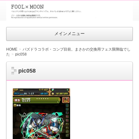
FOOL×MOON
｜ペルソナ
3 荒ハム中
メインメニュー
心同人ファン
サイト
HOME
パズドラコラボ・コンプ目前。まさかの交換用フェス限降臨でし
た
pic058
pic058