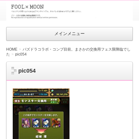
FOOL×MOON
｜ペルソナ
3 荒ハム中
メインメニュー
心同人ファン
サイト
HOME
パズドラコラボ・コンプ目前。まさかの交換用フェス限降臨でし
た
pic054
pic054