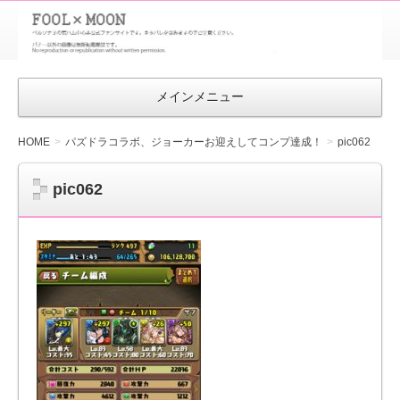
FOOL×MOON
｜ペルソナ
3 荒ハム中
メインメニュー
心同人ファン
サイト
HOME
パズドラコラボ、ジョーカーお迎えしてコンプ達成！
pic062
pic062