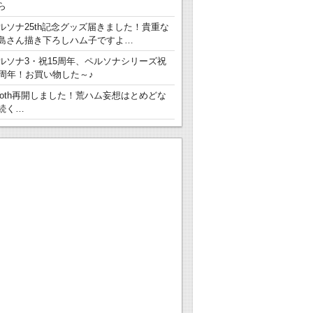
ら
ルソナ25th記念グッズ届きました！貴重な
島さん描き下ろしハム子ですよ…
ルソナ3・祝15周年、ペルソナシリーズ祝
5周年！お買い物した～♪
ooth再開しました！荒ハム妄想はとめどな
続く…