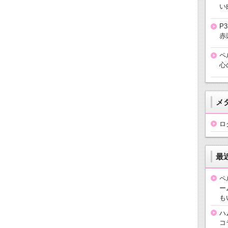
い
P
赤
ペ
心
メ
ロ
最
ペ
ー
も
ハ
コ