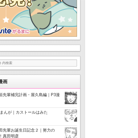
漫画
垣先輩補完計画・屋久島編｜P3漫
3まんが｜カストールはみた
田先輩お誕生日記念２｜努力の
！真田明彦