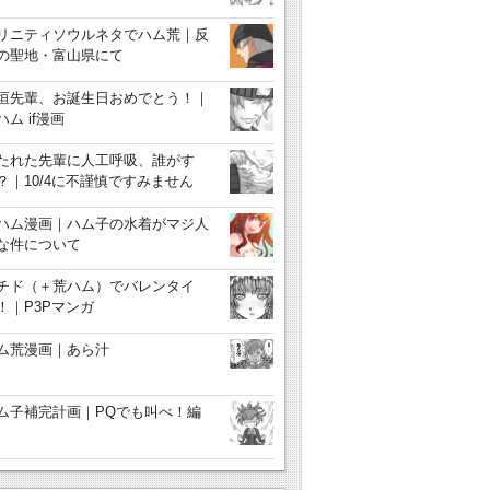
リニティソウルネタでハム荒｜反
の聖地・富山県にて
垣先輩、お誕生日おめでとう！｜
ハム if漫画
たれた先輩に人工呼吸、誰がす
？｜10/4に不謹慎ですみません
ハム漫画｜ハム子の水着がマジ人
な件について
チド（＋荒ハム）でバレンタイ
！｜P3Pマンガ
ム荒漫画｜あら汁
ム子補完計画｜PQでも叫べ！編