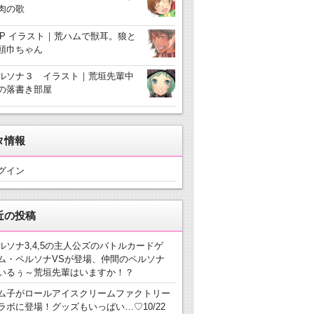
肉の歌
3P イラスト｜荒ハムで獣耳。狼と
頭巾ちゃん
ルソナ３ イラスト｜荒垣先輩中
の落書き部屋
タ情報
グイン
近の投稿
ルソナ3,4,5の主人公ズのバトルカードゲ
ム・ペルソナVSが登場、仲間のペルソナ
いるぅ～荒垣先輩はいますか！？
ム子がロールアイスクリームファクトリー
ラボに登場！グッズもいっぱい…♡10/22