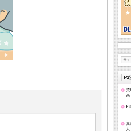
P3
荒
画
P
真
人