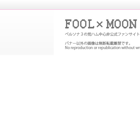
P３Pの非公式ファンサイト。メイン
め
FOOL×MOON｜