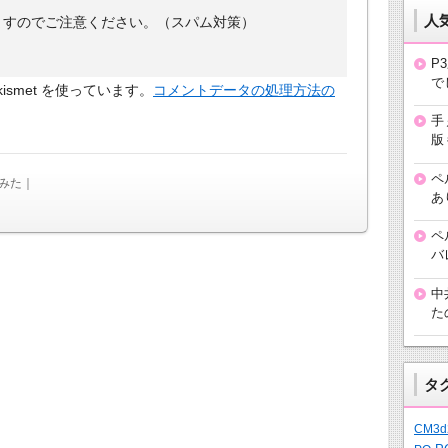
人
ますのでご注意ください。（スパム対策）
P
で
smet を使っています。
コメントデータの処理方法の
手
版
ペ
みた｜
あ
ペ
バ
中
た
タ
CM3d