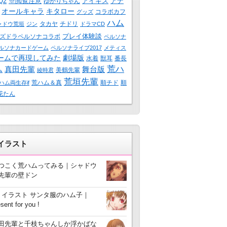
Q2
※閲覧注意
アイギス
アナ
ゆかりちゃん
オールキャラ
キタロー
コラボカフ
グッズ
ハム
タカヤ
チドリ
ャドウ荒垣
ジン
ドラマCD
プレイ体験談
ズドラペルソナコラボ
ペルソナ
ルソナカードゲーム
ペルソナライブ2017
メティス
ームで再現してみた
劇場版
水着
獣耳
番長
荒ハ
真田先輩
舞台版
ム
美鶴先輩
綾時君
荒垣先輩
荒ハム＆真
順チド
順
ハム両生存if
花たん
3イラスト
つこく荒ハムってみる｜シャドウ
先輩の壁ドン
3 イラスト サンタ服のハム子｜
sent for you !
田先輩と千枝ちゃんしか浮かばな