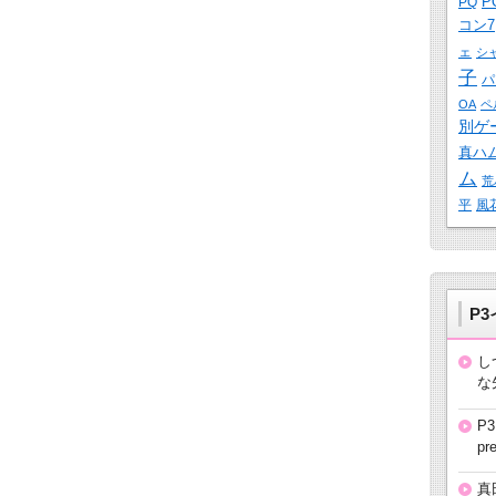
P
PQ
コン7
ェ
シ
子
パ
OA
ペ
別ゲ
真ハ
ム
荒
平
風
P
し
な
P
pre
真