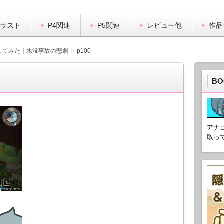
イラスト
P4関連
P5関連
レビュー他
作品
してみた｜水没事故の悲劇
p100
BO
アナ
取っ