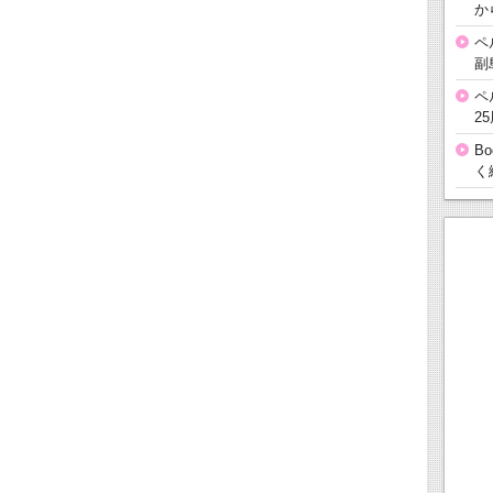
か
ペ
副
ペ
2
B
く