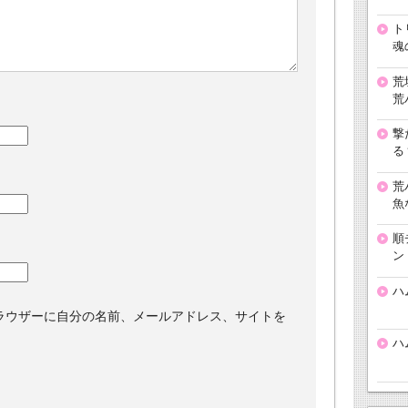
ト
魂
荒
荒
撃
る
荒
魚
順
ン
ハ
ラウザーに自分の名前、メールアドレス、サイトを
ハ