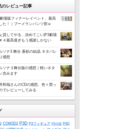
気のレビュー記事
3劇場版フィナーレイベント、最高
した！｜ブーメランパンツ部ｗ
ぇ貸してやる…決めてこい|P3劇場
＃４最高過ぎもう感謝しかない
ルソナ3 舞台 蒼鉛の結晶 ネタバレ
り感想
ルソナ３舞台版の感想｜軽いネタ
レ含みます
井和哉さんのCDの感想。色々買っ
のでレビューしてみる
グ
P3D
COM3D2
2
P3フィギュア
P4D
P3小説