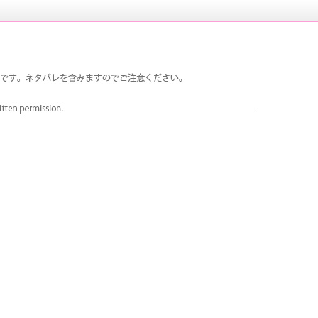
は荒ハムで、荒垣先輩が大好きです。真田先輩も登場回数多
ペルソナ3 荒ハム中心同人ファンサイ