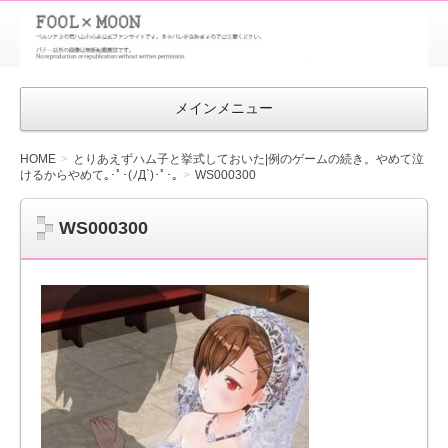
FOOL×MOON
｜ペルソナ
3 荒ハム中
メインメニュー
心同人ファン
サイト
HOME
とりあえずハム子と挙式しておいた|例のゲームの続き。やめて泣
けるからやめて｡･ﾟ･(ﾉД`)･ﾟ･｡
WS000300
WS000300