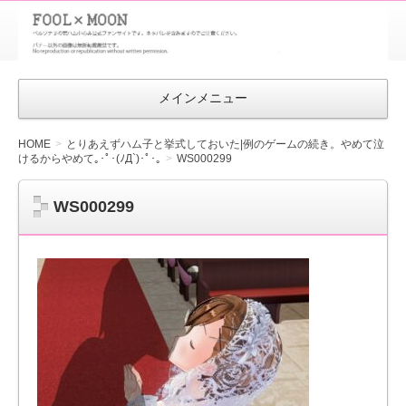
FOOL×MOON
｜ペルソナ
3 荒ハム中
メインメニュー
心同人ファン
サイト
HOME
とりあえずハム子と挙式しておいた|例のゲームの続き。やめて泣
けるからやめて｡･ﾟ･(ﾉД`)･ﾟ･｡
WS000299
WS000299