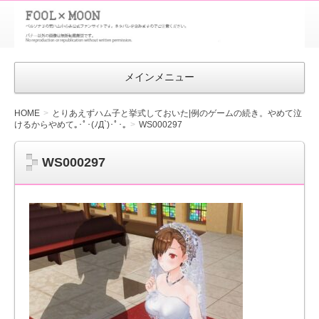
FOOL×MOON
｜ペルソナ
3 荒ハム中
メインメニュー
心同人ファン
サイト
HOME
とりあえずハム子と挙式しておいた|例のゲームの続き。やめて泣
けるからやめて｡･ﾟ･(ﾉД`)･ﾟ･｡
WS000297
WS000297