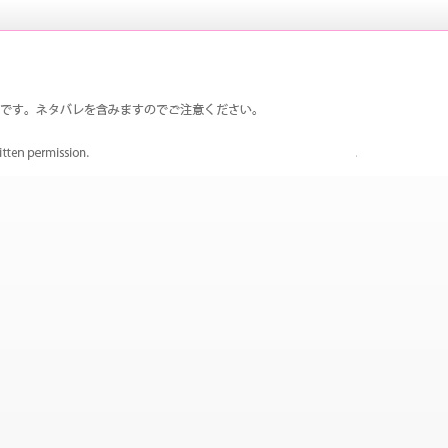
は荒ハムで、荒垣先輩が大好きです。真田先輩も登場回数多
ペルソナ3 荒ハム中心同人ファンサイ