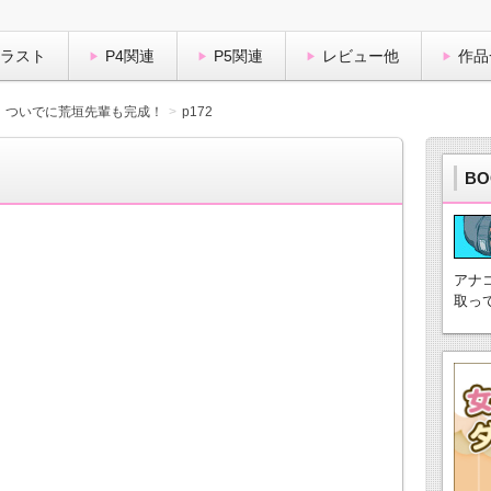
イラスト
P4関連
P5関連
レビュー他
作品
。ついでに荒垣先輩も完成！
p172
BO
アナ
取っ