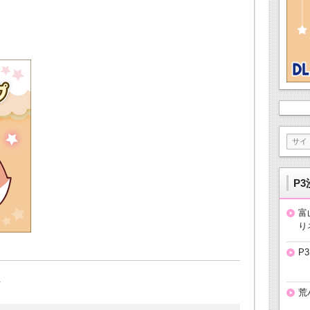
P3
富
り
P
荒