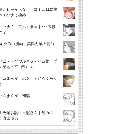
まんねーからな｜月コミュ11に勝
ペルソナで挑め！
ルソナ３ 荒ハム漫画｜･･･間接
ス？
3キタみつ漫画｜美鶴先輩の告白
リニティソウルネタでハム荒｜反
の聖地・富山県にて
ハムまんが｜恋をしているであり
す
ハムまんが｜初詣
田先輩お誕生日記念２｜努力の
！真田明彦