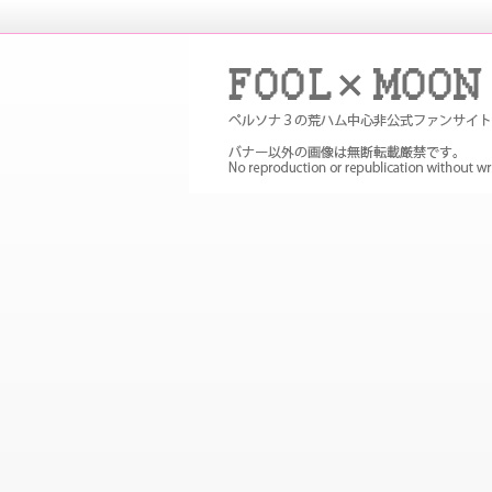
P３Pの非公式ファンサイト。メイン
め
FOOL×MOON｜