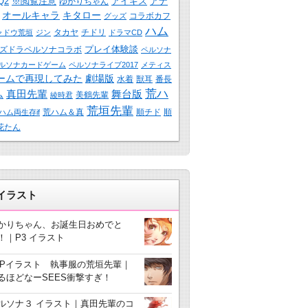
Q2
※閲覧注意
アイギス
アナ
ゆかりちゃん
オールキャラ
キタロー
コラボカフ
グッズ
ハム
タカヤ
チドリ
ャドウ荒垣
ジン
ドラマCD
プレイ体験談
ズドラペルソナコラボ
ペルソナ
ルソナカードゲーム
ペルソナライブ2017
メティス
ームで再現してみた
劇場版
水着
獣耳
番長
荒ハ
真田先輩
舞台版
ム
美鶴先輩
綾時君
荒垣先輩
荒ハム＆真
順チド
順
ハム両生存if
花たん
3イラスト
かりちゃん、お誕生日おめでと
！｜P3 イラスト
3Pイラスト 執事服の荒垣先輩｜
るほどなーSEES衝撃すぎ！
ルソナ３ イラスト｜真田先輩のコ