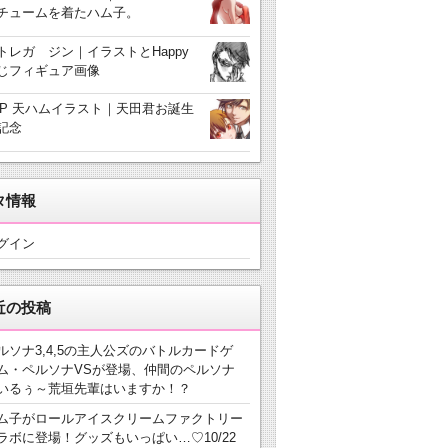
チュームを着たハム子。
トレガ ジン｜イラストとHappy
じフィギュア画像
3P 天ハムイラスト｜天田君お誕生
記念
タ情報
グイン
近の投稿
ルソナ3,4,5の主人公ズのバトルカードゲ
ム・ペルソナVSが登場、仲間のペルソナ
いるぅ～荒垣先輩はいますか！？
ム子がロールアイスクリームファクトリー
ラボに登場！グッズもいっぱい…♡10/22