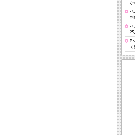
か
ペ
副
ペ
2
B
く