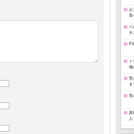
止
負
ペ
キ
P
ト
魂
荒
ま
荒
真
人