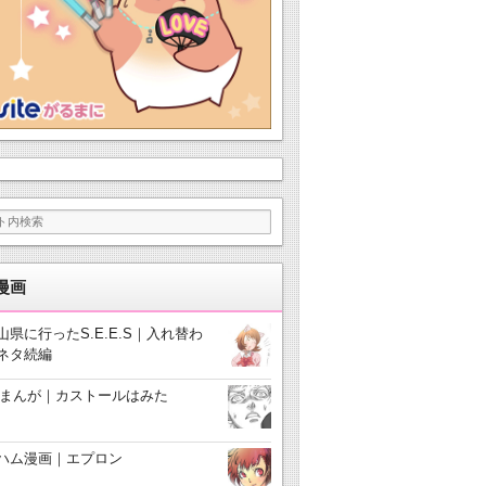
漫画
山県に行ったS.E.E.S｜入れ替わ
ネタ続編
3まんが｜カストールはみた
ハム漫画｜エプロン