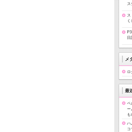
ス
ス
く
P
日
メ
ロ
最
ペ
ー
も
ハ
コ