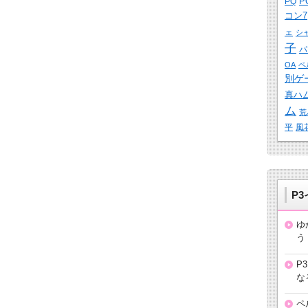
P
PQ
コン7
ェ
シ
子
パ
OA
ペ
別ゲ
真ハ
ム
荒
平
風
P
ゆ
う
P
な
ペ