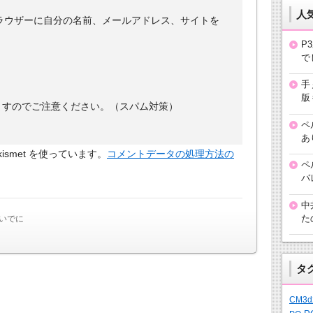
人
ラウザーに自分の名前、メールアドレス、サイトを
P
で
手
版
ますのでご注意ください。（スパム対策）
ペ
あ
smet を使っています。
コメントデータの処理方法の
ペ
バ
中
た
いでに
タ
CM3d