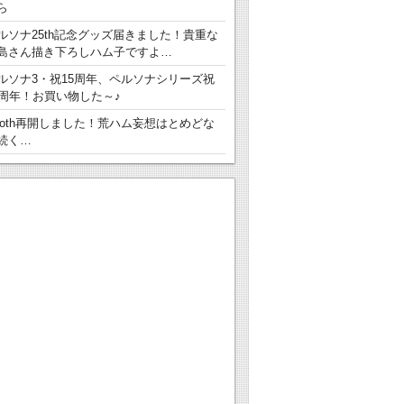
ら
ルソナ25th記念グッズ届きました！貴重な
島さん描き下ろしハム子ですよ…
ルソナ3・祝15周年、ペルソナシリーズ祝
5周年！お買い物した～♪
ooth再開しました！荒ハム妄想はとめどな
続く…