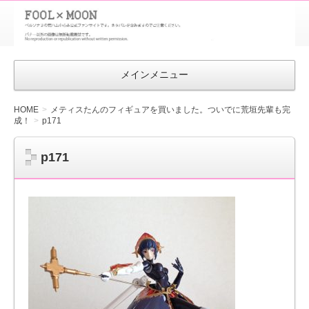
FOOL×MOON
｜ペルソナ
3 荒ハム中
メインメニュー
心同人ファン
サイト
HOME
メティスたんのフィギュアを買いました。ついでに荒垣先輩も完
成！
p171
p171