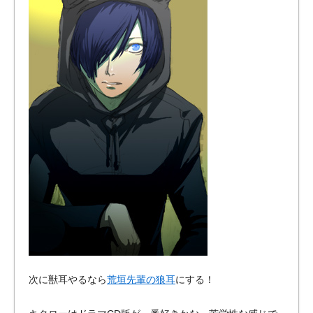
次に獣耳やるなら
荒垣先輩の狼耳
にする！