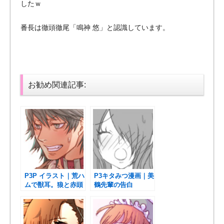
したｗ
番長は徹頭徹尾「鳴神 悠」と認識しています。
お勧め関連記事:
P3P イラスト｜荒ハ
P3キタみつ漫画｜美
ムで獣耳。狼と赤頭
鶴先輩の告白
巾ちゃん