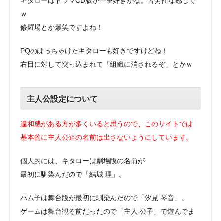
キタローはドラマCD版が一番好きかな。苦労性な感じで
ｗ
修羅場とか爆笑ですよね！
PQのはっちゃけたキタローも好きですけどね！
右目に対して突っ込まれて「組織に消されるぞ」とかｗ
主人公設定について
違和感がある方が多くいると思うので、このサイトでは
基本的に主人公達の名前は出さないようにしています。
個人的には、キタローは劇場版の名前が
最初に馴染んだので「
結城 理」。
ハム子は舞台版が最初に馴染んだので「汐見 琴音」。
ゲームは舞台観る前だったので「主人 公子」で遊んでま