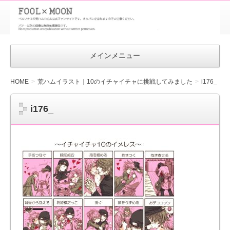
FOOL×MOON
｜ペルソナ
3 荒ハム中
メインメニュー
心同人ファン
サイト
HOME
荒ハムイラスト｜10のイチャイチャに挑戦してみました
i176_
i176_