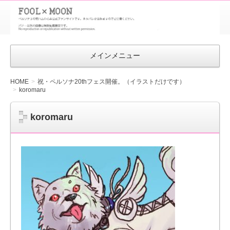
FOOL×MOON
｜ペルソナ
3 荒ハム中
メインメニュー
心同人ファン
サイト
HOME
祝・ペルソナ20thフェス開催。（イラストだけです）
koromaru
koromaru