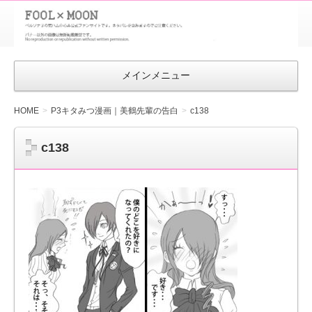
FOOL×MOON
｜ペルソナ
3 荒ハム中
メインメニュー
心同人ファン
サイト
HOME
P3キタみつ漫画｜美鶴先輩の告白
c138
c138