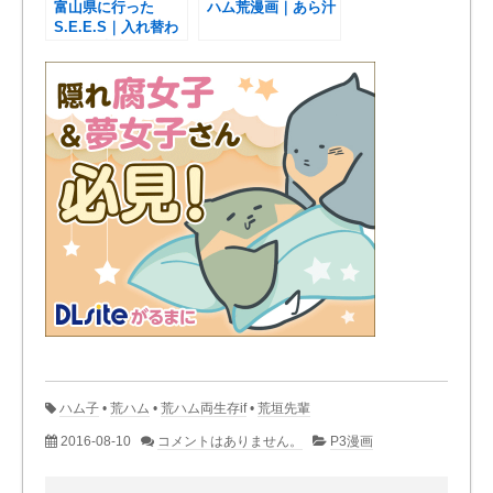
富山県に行った
ハム荒漫画｜あら汁
S.E.E.S｜入れ替わ
りネタ続編
ハム子
•
荒ハム
•
荒ハム両生存if
•
荒垣先輩
2016-08-10
コメントはありません。
P3漫画