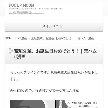
FOOL×MOON
｜ペルソナ
3 荒ハム中
メインメニュー
心同人ファン
サイト
HOME
P3漫画
荒垣先輩、お誕生日おめでとう！｜荒ハム if漫画
荒垣先輩、お誕生日おめでとう！｜荒ハム
if漫画
ちょっとフライングですが荒垣先輩の誕生日祝いを投下し
ます。
両生存ifなので、捏造設定が苦手な方はご注意