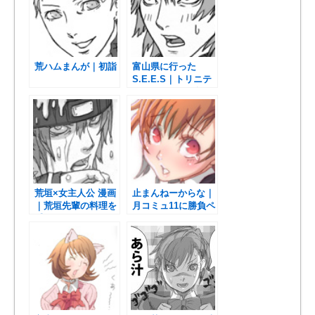
荒ハムまんが｜初詣
富山県に行った
S.E.E.S｜トリニテ
ィソウルネタと語り
荒垣×女主人公 漫画
止まんねーからな｜
｜荒垣先輩の料理を
月コミュ11に勝負ペ
手伝う？ハム子
ルソナで挑め！