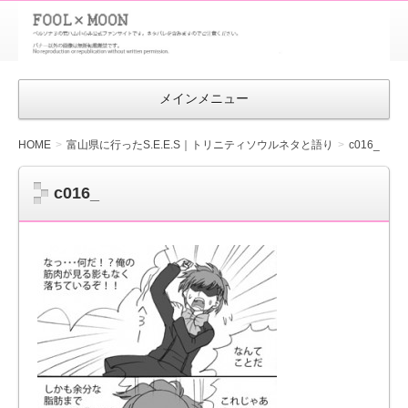
FOOL×MOON
｜ペルソナ
3 荒ハム中
メインメニュー
心同人ファン
サイト
HOME
富山県に行ったS.E.E.S｜トリニティソウルネタと語り
c016_
c016_