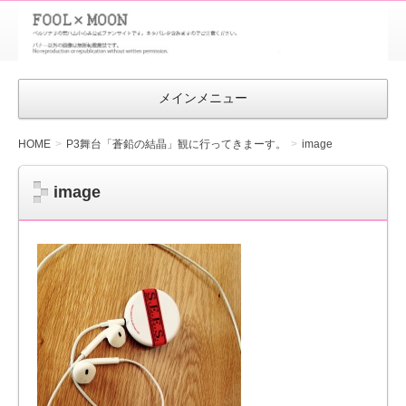
FOOL×MOON
｜ペルソナ
3 荒ハム中
メインメニュー
心同人ファン
サイト
HOME
P3舞台「蒼鉛の結晶」観に行ってきまーす。
image
image