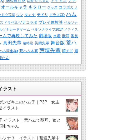
Q2
※閲覧注意
アイギス
アナ
ゆかりちゃん
オールキャラ
キタロー
コラボカフ
グッズ
ハム
タカヤ
チドリ
ャドウ荒垣
ジン
ドラマCD
プレイ体験談
ズドラペルソナコラボ
ペルソナ
ルソナカードゲーム
ペルソナライブ2017
メティス
ームで再現してみた
劇場版
水着
獣耳
番長
荒ハ
真田先輩
舞台版
ム
美鶴先輩
綾時君
荒垣先輩
荒ハム＆真
順チド
順
ハム両生存if
花たん
3イラスト
ボンビキニのハム子｜P3P 女主
公イラスト
3P イラスト｜荒ハムで獣耳。狼と
頭巾ちゃん
ルソナ３ イラスト｜荒垣先輩中