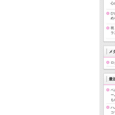
心
ひ
め
祝
ラ
メ
ロ
最
ペ
ー
も
ハ
コ