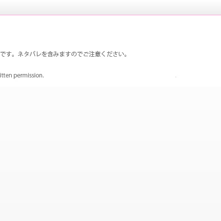
は荒ハムで、荒垣先輩が大好きです。真田先輩も登場回数多
ペルソナ3 荒ハム中心同人ファンサイ