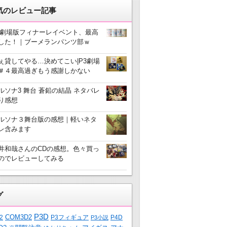
気のレビュー記事
3劇場版フィナーレイベント、最高
した！｜ブーメランパンツ部ｗ
ぇ貸してやる…決めてこい|P3劇場
＃４最高過ぎもう感謝しかない
ルソナ3 舞台 蒼鉛の結晶 ネタバレ
り感想
ルソナ３舞台版の感想｜軽いネタ
レ含みます
井和哉さんのCDの感想。色々買っ
のでレビューしてみる
グ
P3D
COM3D2
2
P3フィギュア
P4D
P3小説