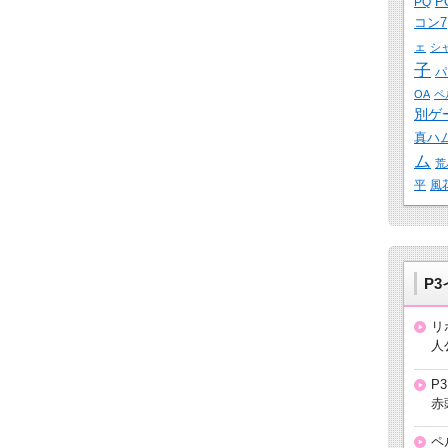
P
PQ
コン7
ェ
シ
子
パ
OA
ペ
別ゲ
真ハ
ム
荒
平
風
P
リ
人
P
赤
ペ