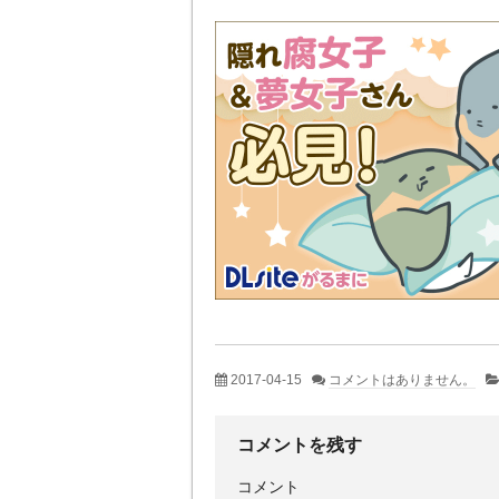
2017-04-15
コメントはありません。
コメントを残す
コメント