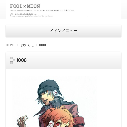
FOOL×MOON
｜ペルソナ
3 荒ハム中
メインメニュー
心同人ファン
サイト
HOME
お知らせ
i000
i000