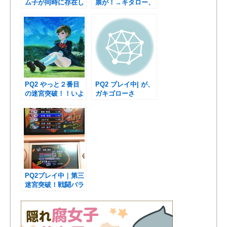
ム子が同時に存在し
票が！→キタロー、
てるの？
荒ハム強し！！
PQ2 やっと２番目
PQ2 プレイ中| が、
の迷宮突破！！いよ
ガキゴローさ
いよ…！？
ん…！？
PQ2プレイ中｜第三
迷宮突破！戦闘バラ
ンスが完璧過ぎ
る…！