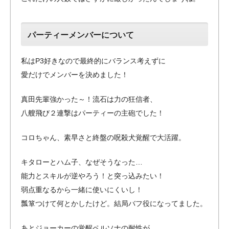
パーティーメンバーについて
私はP3好きなので最終的にバランス考えずに
愛だけでメンバーを決めました！
真田先輩強かった～！流石は力の狂信者、
八艘飛び２連撃はパーティーの主砲でした！
コロちゃん、素早さと終盤の呪殺犬覚醒で大活躍。
キタローとハム子、なぜそうなった…
能力とスキルが逆やろう！と突っ込みたい！
弱点重なるから一緒に使いにくいし！
瓢箪つけて何とかしたけど。結局バフ役になってました。
あとジョーカーの覚醒ペルソナの耐性が