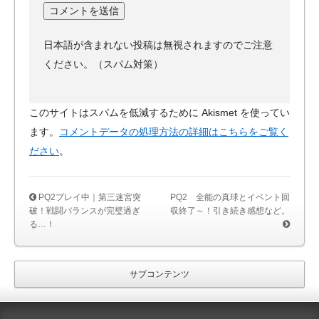
日本語が含まれない投稿は無視されますのでご注意
ください。（スパム対策）
このサイトはスパムを低減するために Akismet を使ってい
ます。
コメントデータの処理方法の詳細はこちらをご覧く
ださい
。
PQ2プレイ中｜第三迷宮突
PQ2 全能の真球とイベント回
破！戦闘バランスが完璧過ぎ
収終了～！引き続き感想など。
る…！
サブコンテンツ