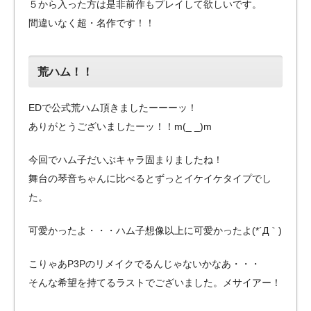
５から入った方は是非前作もプレイして欲しいです。
間違いなく超・名作です！！
荒ハム！！
EDで公式荒ハム頂きましたーーーッ！
ありがとうございましたーッ！！m(_ _)m
今回でハム子だいぶキャラ固まりましたね！
舞台の琴音ちゃんに比べるとずっとイケイケタイプでし
た。
可愛かったよ・・・ハム子想像以上に可愛かったよ(*´Д｀)
こりゃあP3Pのリメイクでるんじゃないかなあ・・・
そんな希望を持てるラストでございました。メサイアー！