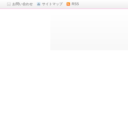
お問い合わせ
サイトマップ
RSS
ト