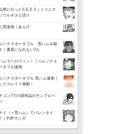
山県に行ったS.E.E.S｜トリニテ
ソウルネタと語り
ム荒漫画｜あら汁
ルソナ３ポータブル 荒ハム＆順
ド｜素直になれない2人
ハムでハロウィン！｜ペルソナ３
ータブル漫画
ルソナ３ポータブル 荒ハム漫画｜
ックスレイド発動！
ナコン7での頒布誌のサンプルペ
ジ
チド（＋荒ハム）でバレンタイ
！｜P3Pマンガ