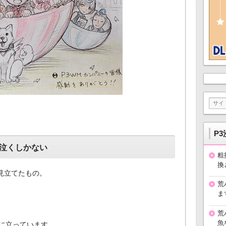
P3
泣くしかない
粗
換
見立てたもの。
荒
ま
荒
魚
に立っています。