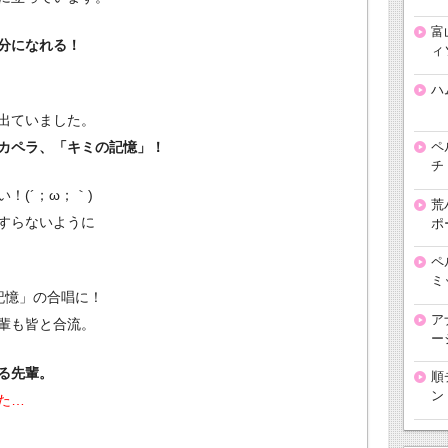
富
分になれる！
ィ
ハ
出ていました。
ペ
カペラ、「キミの記憶」！
チ
！(´；ω；｀)
荒
すらないように
ポ
ペ
ミ
記憶」の合唱に！
ア
輩も皆と合流。
ー
る先輩。
順
ン
た…