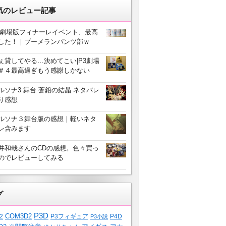
気のレビュー記事
3劇場版フィナーレイベント、最高
した！｜ブーメランパンツ部ｗ
ぇ貸してやる…決めてこい|P3劇場
＃４最高過ぎもう感謝しかない
ルソナ3 舞台 蒼鉛の結晶 ネタバレ
り感想
ルソナ３舞台版の感想｜軽いネタ
レ含みます
井和哉さんのCDの感想。色々買っ
のでレビューしてみる
グ
P3D
COM3D2
2
P3フィギュア
P4D
P3小説