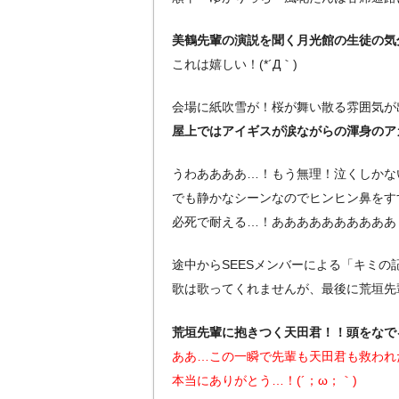
美鶴先輩の演説を聞く月光館の生徒の気
これは嬉しい！(*´Д｀)
会場に紙吹雪が！桜が舞い散る雰囲気が
屋上ではアイギスが涙ながらの渾身のア
うわああああ…！もう無理！泣くしかない
でも静かなシーンなのでヒンヒン鼻をす
必死で耐える…！ああああああああああ
途中からSEESメンバーによる「キミの
歌は歌ってくれませんが、最後に荒垣先
荒垣先輩に抱きつく天田君！！頭をなで
ああ…この一瞬で先輩も天田君も救われ
本当にありがとう…！(´；ω；｀)