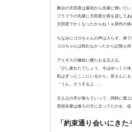
舞台の天田君は最初から先輩に懐いてい
フラフラの先輩に天田君が肩を貸してあ
天田君でかくなったからね！ｗ原作の体
ちなみにコロちゃんの声は入らず、来て
コロちゃんは戦わなかったから記憶も何
アイギスの膝枕に横たわる主人公。
「少し疲れたでしょう。今はゆっくり休
私はずっとここにいるから。皆さんにも
「うん、そうするよ…」
主人公の手が落ちていって…同時に屋上
荒垣先輩は後ろの方に立ってたのを、促
「約束通り会いにきた