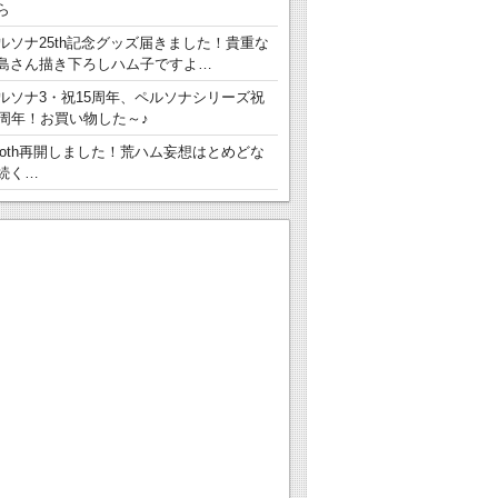
ら
ルソナ25th記念グッズ届きました！貴重な
島さん描き下ろしハム子ですよ…
ルソナ3・祝15周年、ペルソナシリーズ祝
5周年！お買い物した～♪
ooth再開しました！荒ハム妄想はとめどな
続く…