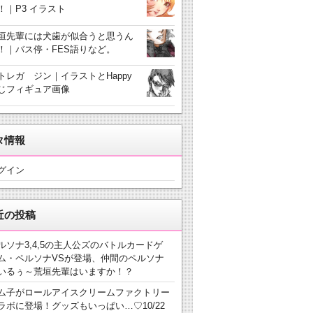
！｜P3 イラスト
垣先輩には犬歯が似合うと思うん
！｜バス停・FES語りなど。
トレガ ジン｜イラストとHappy
じフィギュア画像
タ情報
グイン
近の投稿
ルソナ3,4,5の主人公ズのバトルカードゲ
ム・ペルソナVSが登場、仲間のペルソナ
いるぅ～荒垣先輩はいますか！？
ム子がロールアイスクリームファクトリー
ラボに登場！グッズもいっぱい…♡10/22