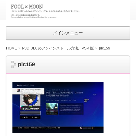
FOOL×MOON
｜ペルソナ
3 荒ハム中
メインメニュー
心同人ファン
サイト
HOME
P3D DLCのアンインストール方法。PS４版
pic159
pic159