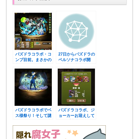
パズドラコラボ・コ
27日からパズドラの
ンプ目前。まさかの
ペルソナコラボ開
交換用フェス限降臨
始！美鶴先輩枠取っ
でした
たの凄い！
パズドラコラボでベ
パズドラコラボ、ジ
ス様祭り！そして謎
ョーカーお迎えして
のクマテーブルに突
コンプ達成！
入