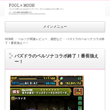
FOOL×MOON
｜ペルソナ
3 荒ハム中
メインメニュー
心同人ファン
サイト
HOME
ペルソナ関連レビュー、感想など
パズドラのペルソナコラボ終
了！番長強えー！
パズドラのペルソナコラボ終了！番長強え
ー！