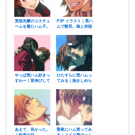
荒垣先輩のコスチュ
P3P イラスト｜荒ハ
ームを着たハム子。
ムで獣耳。狼と赤頭
巾ちゃん
やっぱ荒ハム好きっ
ひたすらに荒ハムっ
すわー｜背伸びして
てみる｜抱きしめら
チュウ
れない手
あえて、良かった。
聖夜にハム荒ってみ
｜約束の日
る｜メイド服のハム