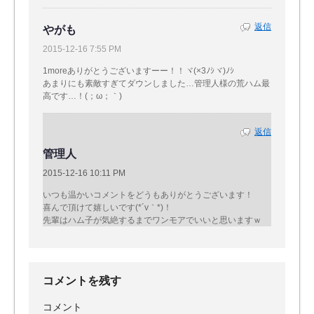
返信
やがも
2015-12-16 7:55 PM
1moreありがとうございますーー！！ヾ(×3ﾉｼヾ)ﾉｼ
あまりにも素敵すぎてダウンしました…管理人様の荒ハム最
高です…！(；ω；｀)
返信
管理人
2015-12-16 10:11 PM
いつも温かいコメントをどうもありがとうございます！
喜んで頂けて嬉しいです(*´v｀*)！
先輩はハム子が気絶するまでワンモアでいいと思いますｗ
コメントを残す
コメント