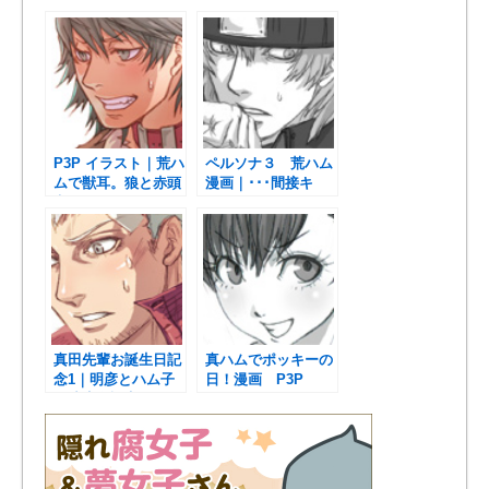
落書き部屋
present for you !
P3P イラスト｜荒ハ
ペルソナ３ 荒ハム
ムで獣耳。狼と赤頭
漫画｜･･･間接キ
巾ちゃん
ス？
真田先輩お誕生日記
真ハムでポッキーの
念1｜明彦とハム子
日！漫画 P3P
捏造生存設定SS