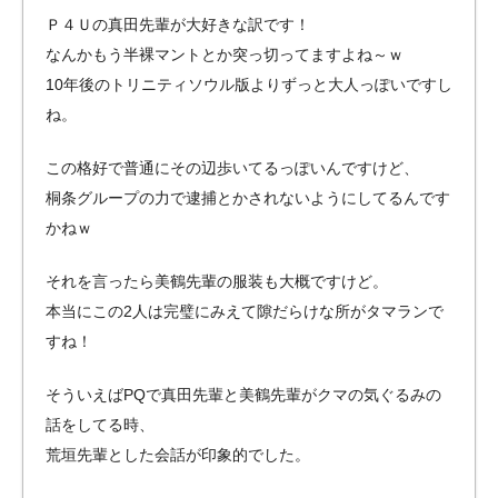
Ｐ４Ｕの真田先輩が大好きな訳です！
なんかもう半裸マントとか突っ切ってますよね～ｗ
10年後のトリニティソウル版よりずっと大人っぽいですし
ね。
この格好で普通にその辺歩いてるっぽいんですけど、
桐条グループの力で逮捕とかされないようにしてるんです
かねｗ
それを言ったら美鶴先輩の服装も大概ですけど。
本当にこの2人は完璧にみえて隙だらけな所がタマランで
すね！
そういえばPQで真田先輩と美鶴先輩がクマの気ぐるみの
話をしてる時、
荒垣先輩とした会話が印象的でした。