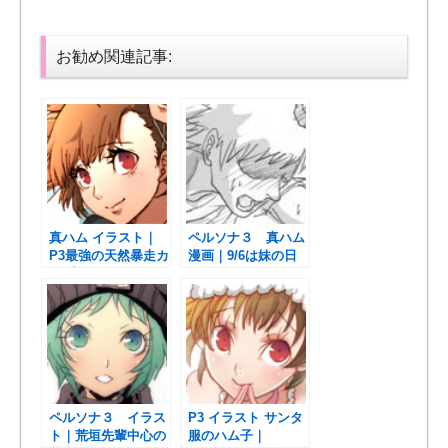
お勧め関連記事:
真ハム イラスト｜
ペルソナ３ 真ハム
P3最強の天然暴走カ
漫画｜9/6は妹の日
ップル？
らしいので
ペルソナ３ イラス
P3 イラスト サンタ
ト｜荒垣先輩中心の
服のハム子｜