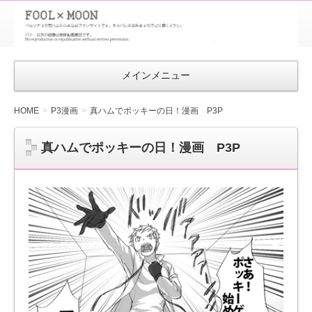
FOOL×MOON
｜ペルソナ
3 荒ハム中
メインメニュー
心同人ファン
サイト
HOME
P3漫画
真ハムでポッキーの日！漫画 P3P
真ハムでポッキーの日！漫画 P3P