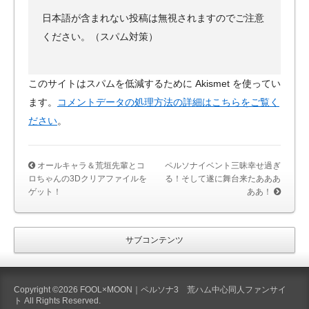
日本語が含まれない投稿は無視されますのでご注意
ください。（スパム対策）
このサイトはスパムを低減するために Akismet を使ってい
ます。
コメントデータの処理方法の詳細はこちらをご覧く
ださい
。
オールキャラ＆荒垣先輩とコ
ペルソナイベント三昧幸せ過ぎ
ロちゃんの3Dクリアファイルを
る！そして遂に舞台来たあああ
ゲット！
ああ！
サブコンテンツ
Copyright ©2026 FOOL×MOON｜ペルソナ3 荒ハム中心同人ファンサイ
ト All Rights Reserved.