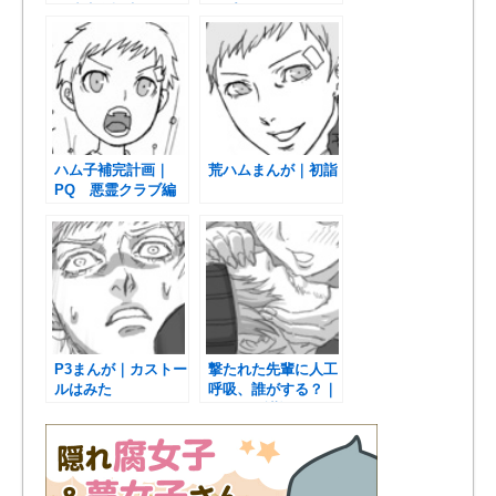
捏造生存設定SS
ップル？
ハム子補完計画｜
荒ハムまんが｜初詣
PQ 悪霊クラブ編
P3まんが｜カストー
撃たれた先輩に人工
ルはみた
呼吸、誰がする？｜
10/4に不謹慎ですみ
ません