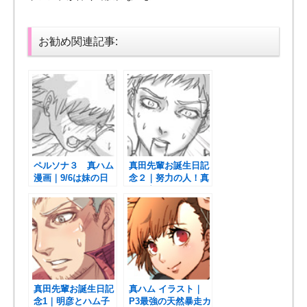
お勧め関連記事:
ペルソナ３ 真ハム
真田先輩お誕生日記
漫画｜9/6は妹の日
念２｜努力の人！真
らしいので
田明彦
真田先輩お誕生日記
真ハム イラスト｜
念1｜明彦とハム子
P3最強の天然暴走カ