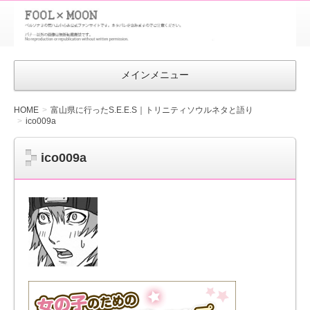
FOOL×MOON
｜ペルソナ
3 荒ハム中
メインメニュー
心同人ファン
サイト
HOME
富山県に行ったS.E.E.S｜トリニティソウルネタと語り
ico009a
ico009a