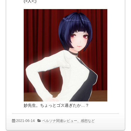
(>人<;)
妙先生。ちょっとゴス過ぎたか…？
2021-06-14
ペルソナ関連レビュー、感想など