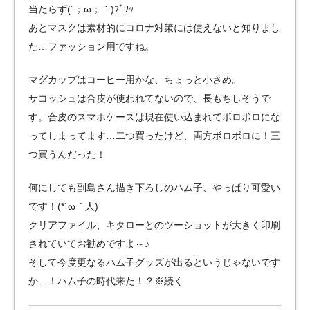
当たらず(´；ω；｀)ﾌﾞﾜｯ
あとマスクは素材的にコロナ対策には使えないと知りまし
た…ファッション用ですね。
マグカップはコーヒー用かな、ちょっと小さめ。
サコッシュは合皮が使われてないので、長もちしそうで
す。合皮のスマホケースは現在使い込まれてボロボロにな
ってしまってます…二つ買ったけど、両方ボロボロに！三
つ買うんだった！
何にしても副島さん描き下ろしのハム子、やっぱり可愛い
です！(*´ω｀人)
クリアファイル、キタローとのツーショットが大きく印刷
されていてお勧めですよ～♪
そして今度更なるハム子グッズが出るというじゃないです
か…！ハム子の時代来た！？※続く