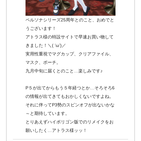
ペルソナシリーズ25周年とのこと、おめでと
うございます！
アトラス様の特設サイトで早速お買い物して
きました！＼( ‘ω’)／
実用性重視でマグカップ、クリアファイル、
マスク、ポーチ。
九月中旬に届くとのこと…楽しみです♪
P５が出てからもう５年経つとか…そろそろ6
の情報が出てきてもおかしくないですよね。
それに伴ってP3勢のスピンオフが出ないかな
～と期待しています。
とりあえずハイポリゴン版でのリメイクをお
願いしたく…アトラス様ッッ！