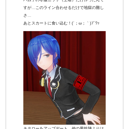
すが…このライン合わせるだけで地獄の難し
さ…
あとスカートに食い込む！(´；ω；｀)ﾌﾞﾜｯ
キタローをアップデート。他の男性陣よりは