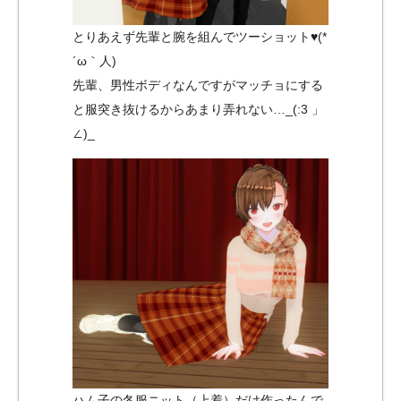
とりあえず先輩と腕を組んでツーショット♥(*
´ω｀人)
先輩、男性ボディなんですがマッチョにする
と服突き抜けるからあまり弄れない…_(:3 」
∠)_
ハム子の冬服ニット（上着）だけ作ったんで