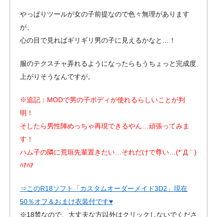
やっぱりツールが女の子前提なので色々無理があります
が、
心の目で見ればギリギリ男の子に見えるかなと…！
服のテクスチャ弄れるようになったらもうちょっと完成度
上がりそうなんですが。
※追記：MODで男の子ボディが使れるらしいことが判
明！
そしたら男性陣めっちゃ再現できるやん…頑張ってみま
す！
ハム子の隣に荒垣先輩置きたい…それだけで尊い…(*´Д｀)
ﾊｱﾊｱ
⇒このR18ソフト「カスタムオーダーメイド3D2」現在
50％オフ＆おまけ衣装付です♥
※18禁なので、大丈夫な方以外はクリックしないでくださ