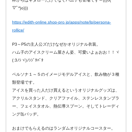
▽ﾟ*)o)))
https://edith-online.shop-pro.jp/apps/note/lp/persona-
rollice/
P3～P5の主人公ズだけなぜかオリジナル衣装。
ハム子のアイスクリーム屋さん姿、可愛いよぉおお！！ヾ
(:3ﾉｼヾ)ﾉｼｼﾞﾀﾊﾞﾀ
ペルソナ１～５のイメージモデルアイスと、飲み物が３種
類登場です。
アイスを買った人だけ買えるというオリジナルグッズは、
アクリルスタンド、クリアファイル、ステンレスタンブラ
ー、フェイスタオル、熱伝導スプーン。そしてトレーディ
ング缶バッヂ。
おまけでもらえるのはランダムオリジナルコースター。