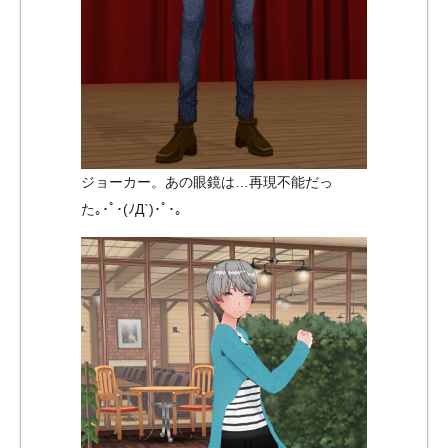
ジョーカー。あの眼鏡は…再現不能だっ
た｡･ﾟ･(ﾉД`)･ﾟ･｡