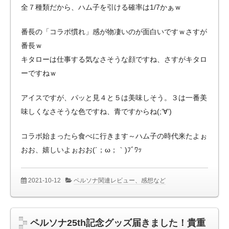
全７種類だから、ハム子を引ける確率は1/7かぁｗ
番長の「コラボ慣れ」感が物凄いのが面白いですｗさすが
番長ｗ
キタローは仕事する気なさそうな顔ですね、さすがキタロ
ーですねｗ
アイスですが、パッと見４と５は美味しそう。３は一番美
味しくなさそうな色ですね、青ですからね(;’∀’)
コラボ始まったら食べに行きます～ハム子の時代来たよぉ
おお、嬉しいよぉおお(´；ω；｀)ﾌﾞﾜｯ
2021-10-12
ペルソナ関連レビュー、感想など
ペルソナ25th記念グッズ届きました！貴重