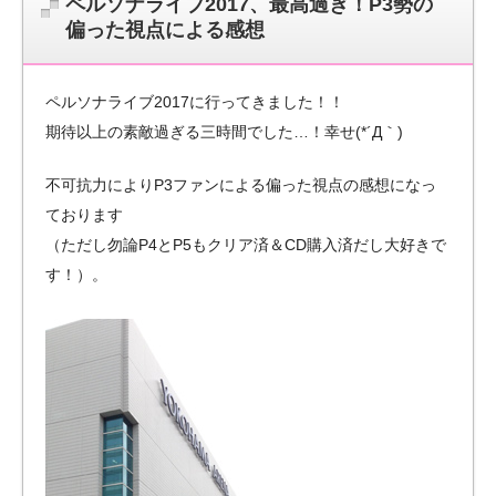
ペルソナライブ2017、最高過ぎ！P3勢の
偏った視点による感想
ペルソナライブ2017に行ってきました！！
期待以上の素敵過ぎる三時間でした…！幸せ(*´Д｀)
不可抗力によりP3ファンによる偏った視点の感想になっ
ております
（ただし勿論P4とP5もクリア済＆CD購入済だし大好きで
す！）。