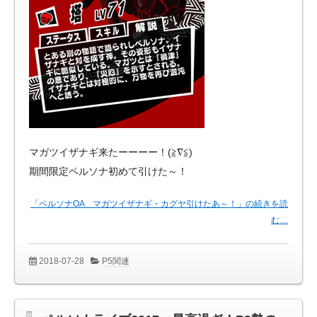
マガツイザナギ来たーーーー！(≧∇≦)
期間限定ペルソナ初めて引けた～！
「ペルソナOA マガツイザナギ・カグヤ引けたあ～！」の続きを読
む…
2018-07-28
P5関連