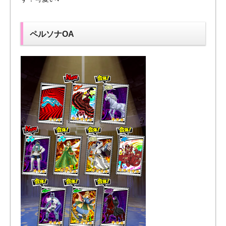
ペルソナOA