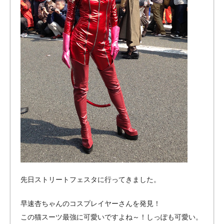
先日ストリートフェスタに行ってきました。
早速杏ちゃんのコスプレイヤーさんを発見！
この猫スーツ最強に可愛いですよね～！しっぽも可愛い。